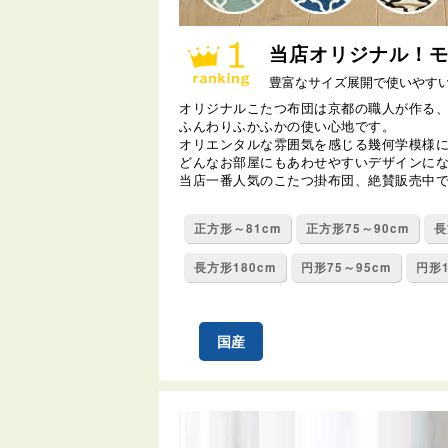
当店オリジナル！
豊富なサイズ展開で使いやす
オリジナルこたつ布団は京都の職人が作る
ふんわりふかふかの使い心地です。
オリエンタルな雰囲気を感じる幾何学模様に
どんなお部屋にもあわせやすいデザインに
当店一番人気のこたつ掛布団、絶賛販売中
正方形～81cm
正方形75～90cm
長
長方形180cm
円形75～95cm
円形1
国産