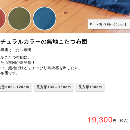
ナチュラルカラーの無地こたつ布団
い厚掛けこたつ布団
ナルこたつ布団に、
こたつ布団が新登場！
たい、無地だけどちょっぴり高級感を出したい、
つ布団です。
方形105～120cm
長方形135～150cm
長方形180cm
19,300
円（税込