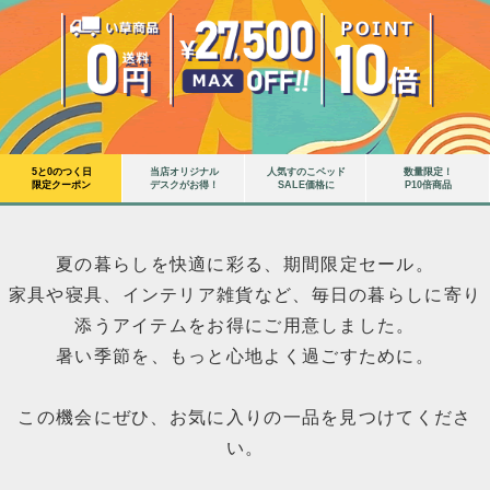
5と0のつく日
当店オリジナル
人気すのこベッド
数量限定！
限定クーポン
デスクがお得！
SALE価格に
P10倍商品
夏の暮らしを快適に彩る、期間限定セール。
家具や寝具、インテリア雑貨など、毎日の暮らしに寄り
添うアイテムをお得にご用意しました。
暑い季節を、もっと心地よく過ごすために。
この機会にぜひ、お気に入りの一品を見つけてくださ
い。