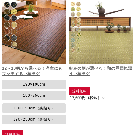
12～13柄から選べる！洋室にも
好みの柄が選べる！和の雰囲気漂
マッチするい草ラグ
うい草ラグ
190×190cm
送料無料
190×250cm
17,600円
（税込）～
190×190cm（裏貼り）
190×250cm（裏貼り）
送料無料