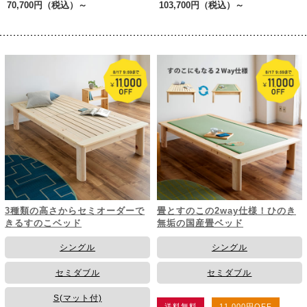
70,700円
（税込）～
103,700円
（税込）～
3種類の高さからセミオーダーで
畳とすのこの2way仕様！ひのき
きるすのこベッド
無垢の国産畳ベッド
シングル
シングル
セミダブル
セミダブル
S(マット付)
送料無料
11,000円OFF