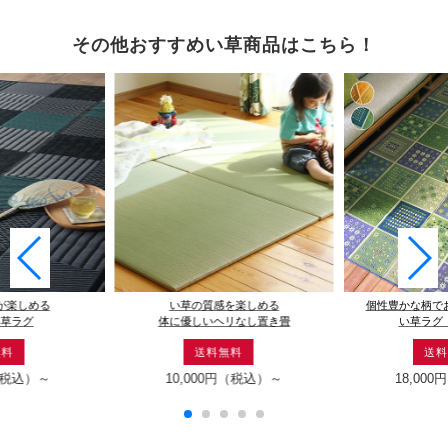
その他おすすめい草商品はこちら！
が楽しめる
い草の質感を楽しめる
個性豊かな柄で
い草ラグ
体に優しいヘリなし置き畳
い草ラグ
無料
送料無料
送料
税込）～
10,000円
（税込）～
18,000円