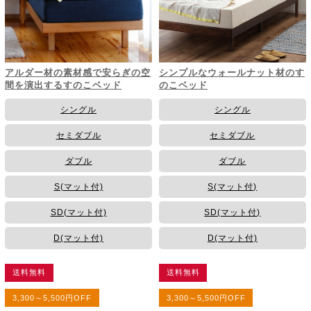
アルダー材の素材感で安らぎの空
シンプルなウォールナット材のす
間を演出するすのこベッド
のこベッド
シングル
シングル
セミダブル
セミダブル
ダブル
ダブル
S(マット付)
S(マット付)
SD(マット付)
SD(マット付)
D(マット付)
D(マット付)
送料無料
送料無料
3,300～5,500円OFF
3,300～5,500円OFF