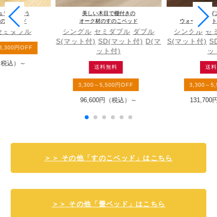
ュラル感漂う
美しい木目で棚付きの
大人モダ
材の畳ベッド
オーク材のすのこベッド
ウォールナット
セミダブル
シングル
セミダブル
ダブル
シングル
セ
S(マット付)
SD(マット付)
D(マ
S(マット付)
S
3,300円OFF
ット付)
ッ
（税込）
～
送料無料
送料
3,300～5,500円OFF
3,300～5
96,600円
（税込）
～
131,700
＞＞ その他「すのこベッド」はこちら
＞＞ その他「畳ベッド」はこちら