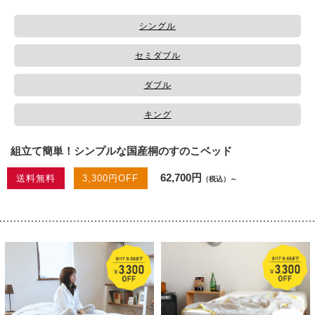
シングル
セミダブル
ダブル
キング
組立て簡単！シンプルな国産桐のすのこベッド
62,700円
送料無料
3,300円OFF
（税込）～