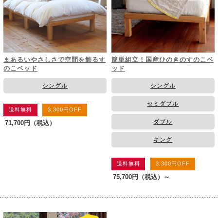
まあるいやさしさで空間を飾るす
簡単組立！国産ひのきのすのこベ
のこベッド
ッド
シングル
シングル
セミダブル
送料無料
3,300円OFF
ダブル
71,700円
（税込）
キング
送料無料
3,300円OFF
75,700円
（税込）～