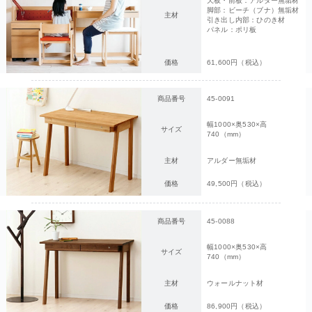
天板・前板：アルダー無垢材
脚部：ビーチ（ブナ）無垢材
主材
引き出し内部：ひのき材
パネル：ポリ板
価格
61,600円（税込）
商品番号
45-0091
幅1000×奥530×高
サイズ
740（mm）
主材
アルダー無垢材
価格
49,500円（税込）
商品番号
45-0088
幅1000×奥530×高
サイズ
740（mm）
主材
ウォールナット材
価格
86,900円（税込）