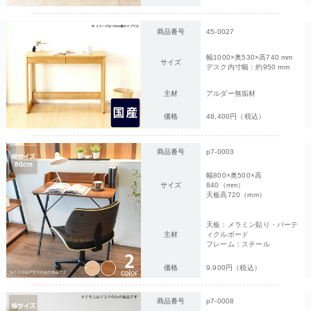
商品番号
45-0027
幅1000×奥530×高740 mm
サイズ
デスク内寸幅：約950 mm
主材
アルダー無垢材
価格
48,400円（税込）
商品番号
p7-0003
幅800×奥500×高
サイズ
840（mm）
天板高720（mm）
天板：メラミン貼り・パーテ
主材
ィクルボード
フレーム：スチール
価格
9,900円（税込）
商品番号
p7-0008