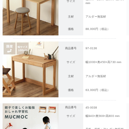
サイズ
mm
主材
アルダー無垢材
価格
88,000円（税込）
商品番号
97-0136
サイズ
幅1000×奥450×高730 mm
主材
アルダー無垢材
価格
63,000円（税込）
商品番号
45-0038
サイズ
幅940×奥568×高800 mm