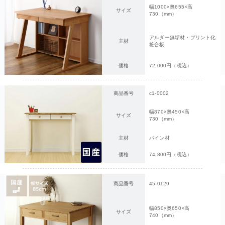
幅1000×奥655×高
サイズ
730（mm）
アルダー無垢材・プリント化
主材
粧合板
価格
72,000円（税込）
商品番号
c1-0002
幅870×奥450×高
サイズ
730（mm）
主材
パイン材
価格
74,800円（税込）
商品番号
45-0129
幅850×奥650×高
サイズ
740（mm）