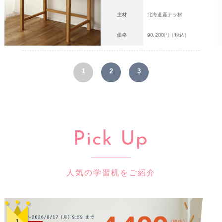
主材
北海道産ナラ材
価格
90,200円（税込）
1
2
3
Pick Up
人気の学習机をご紹介