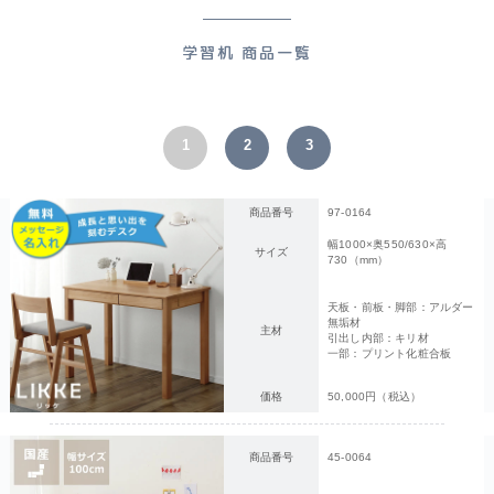
学習机 商品一覧
1
2
3
商品番号
97-0164
幅1000×奥550/630×高
サイズ
730（mm）
天板・前板・脚部：アルダー
無垢材
主材
引出し内部：キリ材
一部：プリント化粧合板
価格
50,000円（税込）
商品番号
45-0064