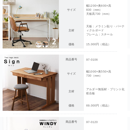
幅1200×奥600×高
サイズ
830（mm）
天板高730（mm）
天板：メラミン貼り・パーテ
主材
ィクルボード
フレーム：スチール
価格
15,000円（税込）
商品番号
97-0106
幅1000×奥550×高
サイズ
730（mm）
アルダー無垢材・プリント化
主材
粧合板
価格
69,000円（税込）
商品番号
97-0120