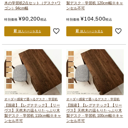
木の学習机
2点セット（デスク+ワ
製デスク・学習机 120cm幅
※キャ
ゴン）94cm幅
ンセル不可
¥
90,200
¥
104,500
特別価格
税込
特別価格
税込
購入ページを見る
購入ページを見る
オーダー感覚で選べるデスク・学習机
オーダー感覚で選べるデスク・学習机
【国産】【レグナテック】【リー
【国産】【レグナテック】【リー
ヴス】
天然木の温もりたっぷり
木
ヴス】
天然木の温もりたっぷり
木
製デスク・学習机 110cm幅
※キャ
製デスク・学習机 100cm幅
※キャ
ンセル不可
ンセル不可