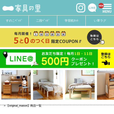
価格
〜
在庫なし商品
すのこﾍﾞｯﾄﾞ
二段ﾍﾞｯﾄﾞ
学習机ｾｯﾄ
い草ラグ
在庫なし商品を表示しない
商品番号
並び順
新着順
登録順
価格が安い順
価格が高い順
優先度順
キーワードヒット順
【original_matset】商品一覧
検索