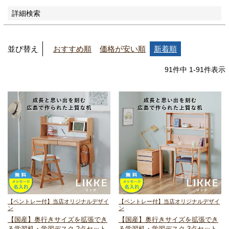
詳細検索
並び替え
おすすめ順
価格が安い順
新着順
91
件中
1
-
91
件表示
【ペントレー付】当店オリジナルデザイ
【ペントレー付】当店オリジナルデザイ
ン
ン
【国産】奥行きサイズを拡張でき
【国産】奥行きサイズを拡張でき
る
学習机・学習デスク 2点セット
る
学習机・学習デスク 3点セット