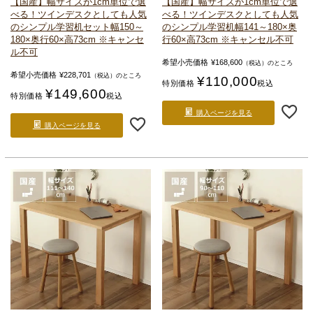
【国産】幅サイズが1cm単位で選
【国産】幅サイズが1cm単位で選
べる！ツインデスクとしても人気
べる！ツインデスクとしても人気
のシンプル学習机セット
幅150～
のシンプル学習机
幅141～180×奥
180×奥行60×高73cm ※キャンセ
行60×高73cm ※キャンセル不可
ル不可
希望小売価格
¥
168,600
（税込）のところ
希望小売価格
¥
228,701
（税込）のところ
¥
110,000
特別価格
税込
¥
149,600
特別価格
税込
購入ページを見る
購入ページを見る