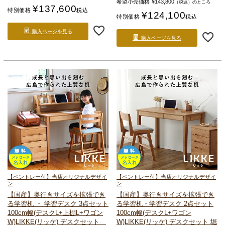
希望小売価格
¥
143,800
（税込）のところ
¥
137,600
特別価格
税込
¥
124,100
特別価格
税込
購入ページを見る
購入ページを見る
【ペントレー付】当店オリジナルデザイ
【ペントレー付】当店オリジナルデザイ
ン
ン
【国産】奥行きサイズを拡張でき
【国産】奥行きサイズを拡張でき
る
学習机 ・ 学習デスク 3点セット
る
学習机・学習デスク 2点セット
100cm幅(デスクL+上棚L+ワゴン
100cm幅(デスクL+ワゴン
W)
LIKKE(リッケ) デスクセット
W)
LIKKE(リッケ) デスクセット 堀