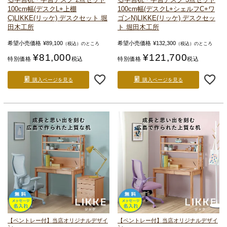
100cm幅(デスクL+上棚
100cm幅(デスクL+シェルフC+ワ
C)
LIKKE(リッケ) デスクセット 堀
ゴンN)
LIKKE(リッケ) デスクセッ
田木工所
ト 堀田木工所
希望小売価格
¥
89,100
希望小売価格
¥
132,300
（税込）のところ
（税込）のところ
¥
81,000
¥
121,700
特別価格
税込
特別価格
税込
購入ページを見る
購入ページを見る
【ペントレー付】当店オリジナルデザイ
【ペントレー付】当店オリジナルデザイ
ン
ン