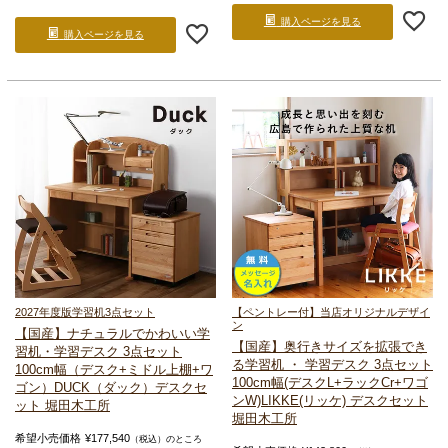
購入ページを見る
購入ページを見る
2027年度版
学習机3点セット
【ペントレー付】当店オリジナルデザイ
ン
【国産】ナチュラルでかわいい
学
【国産】奥行きサイズを拡張でき
習机・学習デスク 3点セット
る
学習机 ・ 学習デスク 3点セット
100cm幅（デスク+ミドル上棚+ワ
100cm幅(デスクL+ラックCr+ワゴ
ゴン）
DUCK（ダック）デスクセ
ンW)
LIKKE(リッケ) デスクセット
ット 堀田木工所
堀田木工所
希望小売価格
¥
177,540
（税込）のところ