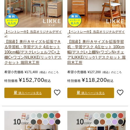
【ペントレー付】当店オリジナルデザイ
【ペントレー付】当店オリジナルデザイ
ン
ン
【国産】奥行きサイズを拡張でき
【国産】奥行きサイズを拡張
学習
る
学習机・学習デスク 4点セット
机・学習デスク 4点セット 100cm
100cm幅(デスクL+シェルフC+上
幅(デスクL+上棚N+ワゴンN+チェ
棚C+ワゴンN)
LIKKE(リッケ) デス
ア)
LIKKE(リッケ) デスクセット 堀
クセット 堀田木工所
田木工所
希望小売価格
¥
171,400
希望小売価格
¥
127,200
（税込）のところ
（税込）のところ
¥
152,700
¥
118,200
特別価格
税込
特別価格
税込
購入ページを見る
購入ページを見る