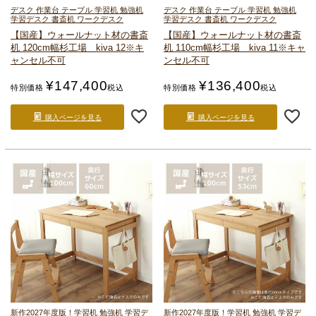
デスク 作業台 テーブル 学習机 勉強机
デスク 作業台 テーブル 学習机 勉強机
学習デスク 書斎机 ワークデスク
学習デスク 書斎机 ワークデスク
【国産】ウォールナット材の書斎
【国産】ウォールナット材の書斎
机 120cm幅
杉工場 kiva 12
※キ
机 110cm幅
杉工場 kiva 11
※キャ
ャンセル不可
ンセル不可
¥
147,400
¥
136,400
特別価格
税込
特別価格
税込
購入ページを見る
購入ページを見る
新作2027年度版！
学習机 勉強机 学習デ
新作2027年度版！
学習机 勉強机 学習デ