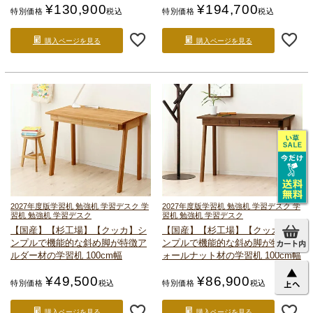
¥
130,900
¥
194,700
特別価格
税込
特別価格
税込
購入ページを見る
購入ページを見る
2027年度版
学習机 勉強机 学習デスク 学
2027年度版
学習机 勉強机 学習デスク 学
習机 勉強机 学習デスク
習机 勉強机 学習デスク
【国産】【杉工場】【クッカ】
シ
【国産】【杉工場】【クッカ】
シ
ンプルで機能的な斜め脚が特徴
ア
ンプルで機能的な斜め脚が特徴
ウ
ルダー材の学習机 100cm幅
ォールナット材の学習机 100cm幅
¥
49,500
¥
86,900
特別価格
税込
特別価格
税込
購入ページを見る
購入ページを見る