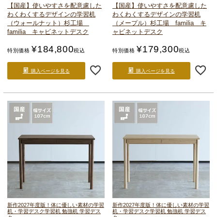
【国産】使いやすさを配意慮した
【国産】使いやすさを配意慮した
わくわくするデザインの学習机
わくわくするデザインの学習机
（ウォールナット）
杉工場
（メープル）
杉工場 familia キ
familia キャビネットデスク
ャビネットデスク
¥
184,800
¥
179,300
特別価格
税込
特別価格
税込
購入ページを見る
購入ページを見る
新作2027年度版！
体に優しい素材の学習
新作2027年度版！
体に優しい素材の学習
机・学習デスク
学習机 勉強机 学習デス
机・学習デスク
学習机 勉強机 学習デス