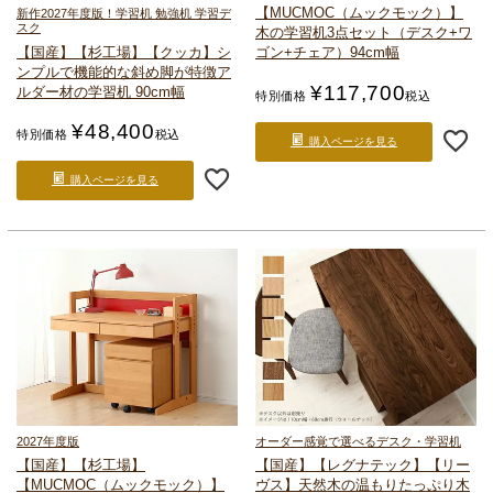
【MUCMOC（ムックモック）】
新作2027年度版！
学習机 勉強机 学習デ
スク
木の学習机
3点セット（デスク+ワ
【国産】【杉工場】【クッカ】
シ
ゴン+チェア）94cm幅
ンプルで機能的な斜め脚が特徴
ア
¥
117,700
ルダー材の学習机 90cm幅
特別価格
税込
¥
48,400
特別価格
税込
購入ページを見る
購入ページを見る
2027年度版
オーダー感覚で選べるデスク・学習机
【国産】【杉工場】
【国産】【レグナテック】【リー
【MUCMOC（ムックモック）】
ヴス】
天然木の温もりたっぷり
木