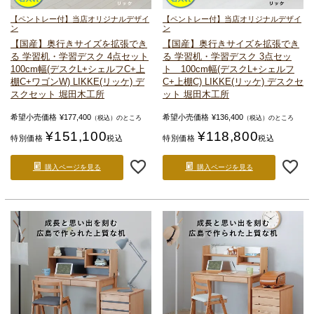
【ペントレー付】当店オリジナルデザイ
【ペントレー付】当店オリジナルデザイ
ン
ン
【国産】奥行きサイズを拡張でき
【国産】奥行きサイズを拡張でき
る
学習机・学習デスク 4点セット
る
学習机・学習デスク 3点セッ
100cm幅(デスクL+シェルフC+上
ト 100cm幅(デスクL+シェルフ
棚C+ワゴンW)
LIKKE(リッケ) デ
C+上棚C)
LIKKE(リッケ) デスクセ
スクセット 堀田木工所
ット 堀田木工所
希望小売価格
¥
177,400
希望小売価格
¥
136,400
（税込）のところ
（税込）のところ
¥
151,100
¥
118,800
特別価格
税込
特別価格
税込
購入ページを見る
購入ページを見る