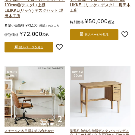
100cm幅(デスクL+上棚
LIKKE（リッケ）デスクL 堀田木
L)
LIKKE(リッケ) デスクセット 堀
工所
田木工所
¥
50,000
特別価格
税込
希望小売価格
¥
73,100
（税込）のところ
¥
72,000
特別価格
税込
購入ページを見る
購入ページを見る
スチールと木目調を組み合わせた
学習机 勉強机 学習デスク パソコンデス
ク リモートデスク 在宅ワーク ワークデ