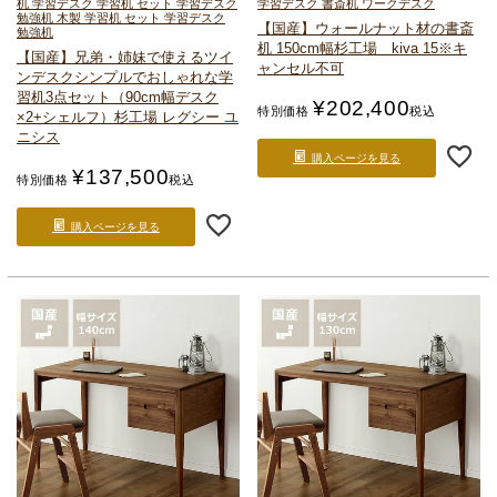
机 学習デスク 学習机 セット 学習デスク
学習デスク 書斎机 ワークデスク
勉強机 木製 学習机 セット 学習デスク
【国産】ウォールナット材の書斎
勉強机
机 150cm幅
杉工場 kiva 15
※キ
【国産】兄弟・姉妹で使えるツイ
ャンセル不可
ンデスク
シンプルでおしゃれな学
習机3点セット（90cm幅デスク
¥
202,400
特別価格
税込
×2+シェルフ）
杉工場 レグシー ユ
ニシス
購入ページを見る
¥
137,500
特別価格
税込
購入ページを見る