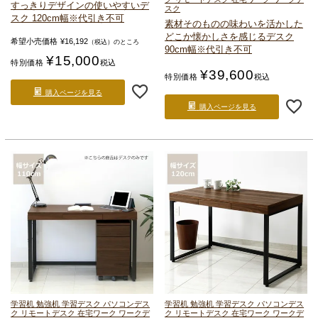
すっきりデザインの使いやすいデ
スク
スク 120cm幅
※代引き不可
素材そのものの味わいを活かした
どこか懐かしさを感じるデスク
希望小売価格
¥
16,192
（税込）のところ
90cm幅
※代引き不可
¥
15,000
特別価格
税込
¥
39,600
特別価格
税込
購入ページを見る
購入ページを見る
学習机 勉強机 学習デスク パソコンデス
学習机 勉強机 学習デスク パソコンデス
ク リモートデスク 在宅ワーク ワークデ
ク リモートデスク 在宅ワーク ワークデ