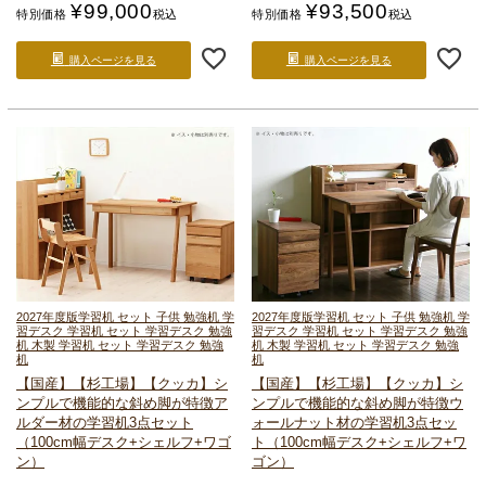
¥
99,000
¥
93,500
特別価格
税込
特別価格
税込
購入ページを見る
購入ページを見る
2027年度版
学習机 セット 子供 勉強机 学
2027年度版
学習机 セット 子供 勉強机 学
習デスク 学習机 セット 学習デスク 勉強
習デスク 学習机 セット 学習デスク 勉強
机 木製 学習机 セット 学習デスク 勉強
机 木製 学習机 セット 学習デスク 勉強
机
机
【国産】【杉工場】【クッカ】
シ
【国産】【杉工場】【クッカ】
シ
ンプルで機能的な斜め脚が特徴
ア
ンプルで機能的な斜め脚が特徴
ウ
ルダー材の学習机3点セット
ォールナット材の学習机3点セッ
（100cm幅デスク+シェルフ+ワゴ
ト
（100cm幅デスク+シェルフ+ワ
ン）
ゴン）