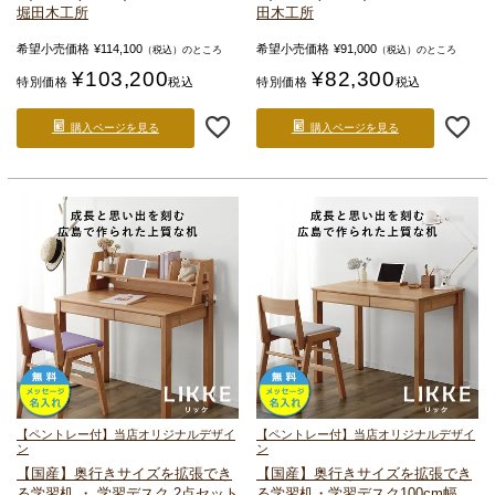
堀田木工所
田木工所
希望小売価格
¥
114,100
希望小売価格
¥
91,000
（税込）のところ
（税込）のところ
¥
103,200
¥
82,300
特別価格
税込
特別価格
税込
購入ページを見る
購入ページを見る
【ペントレー付】当店オリジナルデザイ
【ペントレー付】当店オリジナルデザイ
ン
ン
【国産】奥行きサイズを拡張でき
【国産】奥行きサイズを拡張でき
る
学習机 ・ 学習デスク 2点セット
る
学習机・学習デスク100cm幅