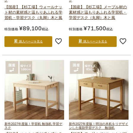
ク
ク
【国産】【杉工場】ウォールナッ
【国産】【杉工場】メープル材の
ト材の素材感と温もりあふれる
学
素材感と温もりあふれる
学習机・
習机・学習デスク（丸脚）
木と風
学習デスク（丸脚）
木と風
¥
89,100
¥
71,500
特別価格
税込
特別価格
税込
購入ページを見る
購入ページを見る
新作2027年度版！
学習机 勉強机 学習デ
新作2027年度版！
明治の木机をリデザイ
スク
ンした復刻学習デスク 勉強机