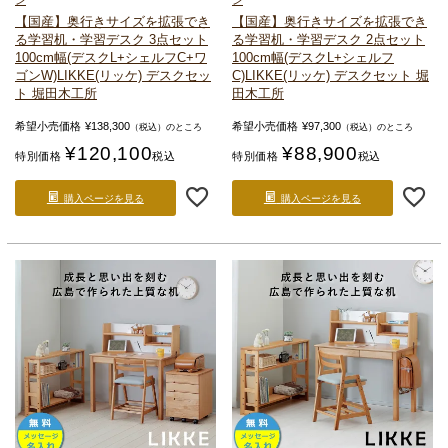
【国産】奥行きサイズを拡張でき
【国産】奥行きサイズを拡張でき
る
学習机・学習デスク 3点セット
る
学習机・学習デスク 2点セット
100cm幅(デスクL+シェルフC+ワ
100cm幅(デスクL+シェルフ
ゴンW)
LIKKE(リッケ) デスクセッ
C)
LIKKE(リッケ) デスクセット 堀
ト 堀田木工所
田木工所
希望小売価格
¥
138,300
希望小売価格
¥
97,300
（税込）のところ
（税込）のところ
¥
120,100
¥
88,900
特別価格
税込
特別価格
税込
購入ページを見る
購入ページを見る