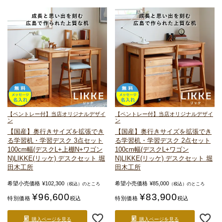
【ペントレー付】当店オリジナルデザイ
【ペントレー付】当店オリジナルデザイ
ン
ン
【国産】奥行きサイズを拡張でき
【国産】奥行きサイズを拡張でき
る
学習机・学習デスク 3点セット
る
学習机・学習デスク 2点セット
100cm幅(デスクL+上棚N+ワゴン
100cm幅(デスクL+ワゴン
N)
LIKKE(リッケ) デスクセット 堀
N)
LIKKE(リッケ) デスクセット 堀
田木工所
田木工所
希望小売価格
¥
102,300
希望小売価格
¥
85,000
（税込）のところ
（税込）のところ
¥
96,600
¥
83,900
特別価格
税込
特別価格
税込
購入ページを見る
購入ページを見る