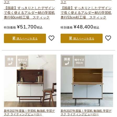
スク
スク
【国産】すっきりとしたデザイン
【国産】すっきりとしたデザイン
で長く使える
アルダー材の学習机
で長く使える
アルダー材の学習机
奥行60cm
杉工場 スティック
奥行53cm
杉工場 スティック
¥
51,700
¥
48,400
特別価格
税込
特別価格
税込
購入ページを見る
購入ページを見る
新作2027年度版！
学習机 勉強机 学習デ
新作2027年度版！
学習机 勉強机 学習デ
スク ライティングビューロー
スク ライティングビューロー