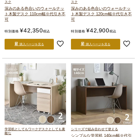
スク
スク
深みのある色合いの
ウォールナッ
深みのある色合いの
ウォールナッ
ト木製デスク 110cm幅
※代引き不
ト木製デスク 120cm幅
※代引き不
可
可
¥
42,350
¥
42,900
特別価格
税込
特別価格
税込
購入ページを見る
購入ページを見る
学習机としてもワークデスクとしても素
シリーズで組み合わせて使える
敵な
シンプルな学習机 140cm幅
※代引