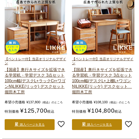
【ペントレー付】当店オリジナルデザイ
【ペントレー付】当店オリジナルデザイ
ン
ン
【国産】奥行きサイズを拡張でき
【国産】奥行きサイズを拡張でき
る
学習机・学習デスク 3点セット
る
学習机・学習デスク 3点セット
100cm幅(デスクL+ラックCr+ワゴ
100cm幅(デスクL+上棚L+ワゴン
ンN)
LIKKE(リッケ) デスクセット
N)
LIKKE(リッケ) デスクセット
堀田木工所
堀田木工所
希望小売価格
¥
137,800
希望小売価格
¥
108,100
（税込）のところ
（税込）のところ
¥
125,700
¥
104,800
特別価格
税込
特別価格
税込
購入ページを見る
購入ページを見る