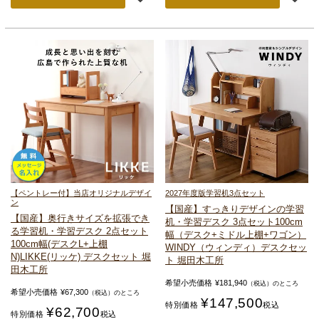
【ペントレー付】当店オリジナルデザイ
2027年度版
学習机3点セット
ン
【国産】すっきりデザインの
学習
【国産】奥行きサイズを拡張でき
机・学習デスク 3点セット
100cm
る
学習机・学習デスク 2点セット
幅（デスク+ミドル上棚+ワゴン）
100cm幅(デスクL+上棚
WINDY（ウィンディ）デスクセッ
N)
LIKKE(リッケ) デスクセット 堀
ト 堀田木工所
田木工所
希望小売価格
¥
181,940
（税込）のところ
希望小売価格
¥
67,300
（税込）のところ
¥
147,500
特別価格
税込
¥
62,700
特別価格
税込