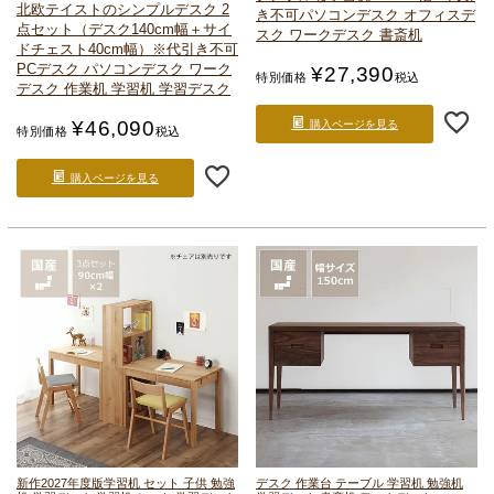
北欧テイストのシンプルデスク 2
き不可
パソコンデスク オフィスデ
点セット
（デスク140cm幅＋サイ
スク ワークデスク 書斎机
ドチェスト40cm幅）
※代引き不可
PCデスク パソコンデスク ワーク
¥
27,390
特別価格
税込
デスク 作業机 学習机 学習デスク
¥
46,090
購入ページを見る
特別価格
税込
購入ページを見る
新作2027年度版
学習机 セット 子供 勉強
デスク 作業台 テーブル 学習机 勉強机