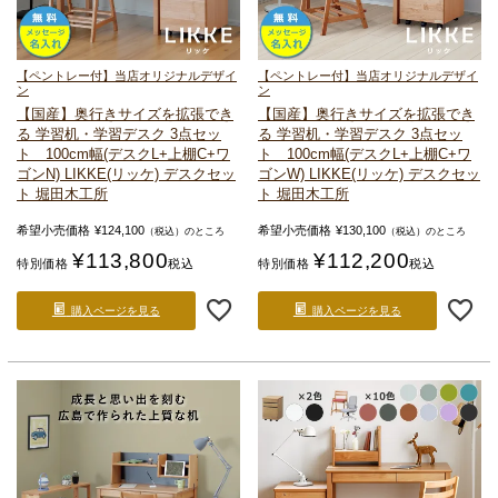
【ペントレー付】当店オリジナルデザイ
【ペントレー付】当店オリジナルデザイ
ン
ン
【国産】奥行きサイズを拡張でき
【国産】奥行きサイズを拡張でき
る
学習机・学習デスク 3点セッ
る
学習机・学習デスク 3点セッ
ト 100cm幅(デスクL+上棚C+ワ
ト 100cm幅(デスクL+上棚C+ワ
ゴンN)
LIKKE(リッケ) デスクセッ
ゴンW)
LIKKE(リッケ) デスクセッ
ト 堀田木工所
ト 堀田木工所
希望小売価格
¥
124,100
希望小売価格
¥
130,100
（税込）のところ
（税込）のところ
¥
113,800
¥
112,200
特別価格
税込
特別価格
税込
購入ページを見る
購入ページを見る