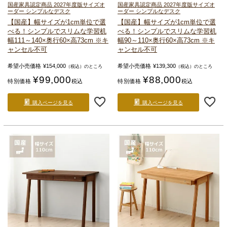
国産家具認定商品 2027年度版
サイズオ
国産家具認定商品 2027年度版
サイズオ
ーダー シンプルなデスク
ーダー シンプルなデスク
【国産】幅サイズが1cm単位で選
【国産】幅サイズが1cm単位で選
べる！シンプルでスリムな学習机
べる！シンプルでスリムな学習机
幅111～140×奥行60×高73cm ※キ
幅90～110×奥行60×高73cm ※キ
ャンセル不可
ャンセル不可
希望小売価格
¥
154,000
希望小売価格
¥
139,300
（税込）のところ
（税込）のところ
¥
99,000
¥
88,000
特別価格
税込
特別価格
税込
購入ページを見る
購入ページを見る