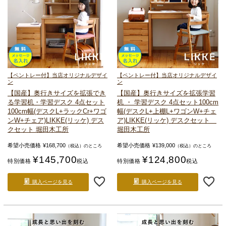
【ペントレー付】当店オリジナルデザイ
【ペントレー付】当店オリジナルデザイ
ン
ン
【国産】奥行きサイズを拡張でき
【国産】奥行きサイズを拡張
学習
る
学習机・学習デスク 4点セット
机 ・ 学習デスク 4点セット
100cm
100cm幅(デスクL+ラックCr+ワゴ
幅(デスクL+上棚L+ワゴンW+チェ
ンW+チェア)
LIKKE(リッケ) デス
ア)
LIKKE(リッケ) デスクセット
クセット 堀田木工所
堀田木工所
希望小売価格
¥
168,700
希望小売価格
¥
139,000
（税込）のところ
（税込）のところ
¥
145,700
¥
124,800
特別価格
税込
特別価格
税込
購入ページを見る
購入ページを見る