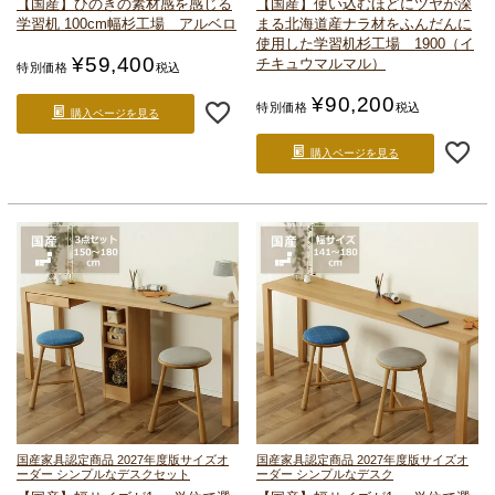
【国産】ひのきの素材感を感じる
【国産】使い込むほどにツヤが深
学習机 100cm幅
杉工場 アルベロ
まる
北海道産ナラ材をふんだんに
使用した学習机
杉工場 1900（イ
¥
59,400
チキュウマルマル）
特別価格
税込
¥
90,200
特別価格
税込
購入ページを見る
購入ページを見る
国産家具認定商品 2027年度版
サイズオ
国産家具認定商品 2027年度版
サイズオ
ーダー シンプルなデスクセット
ーダー シンプルなデスク