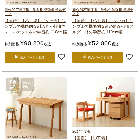
新作2027年度版！
学習机 勉強机 学習デ
新作2027年度版！
学習机 勉強机 学習デ
スク
スク
【国産】【杉工場】【クッカ】
シ
【国産】【杉工場】【クッカ】
シ
ンプルで機能的な斜め脚が特徴
ウ
ンプルで機能的な斜め脚が特徴
ア
ォールナット材の学習机 110cm幅
ルダー材の学習机 110cm幅
¥
90,200
¥
52,800
特別価格
税込
特別価格
税込
購入ページを見る
購入ページを見る
2027年度版
【国産】【杉工場】