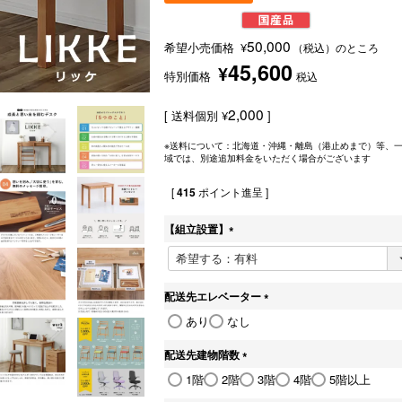
50,000
希望小売価格
¥
（税込）のところ
45,600
¥
特別価格
税込
2,000
送料個別
¥
※送料について：北海道・沖縄・離島（港止めまで）等、
域では、別途追加料金をいただく場合がございます
[
415
ポイント進呈 ]
【組立設置】
(
必
須
)
配送先エレベーター
(
あり
なし
必
須
配送先建物階数
)
(
1階
2階
3階
4階
5階以上
必
須