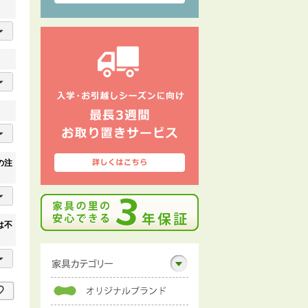
の注
は不