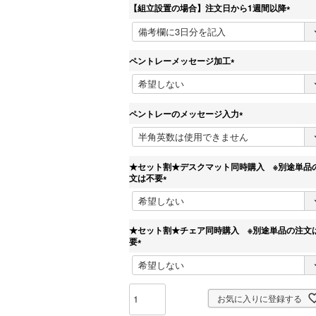
【組立設置の場合】注文日から1週間以降
)
(
必
須
)
ペントレーメッセージ加工
(
必
須
)
ペントレーのメッセージ入力
(
必
須
)
★セット割★デスクマット同時購入 ※別途単品
文は不要
(
必
須
)
★セット割★チェア同時購入 ※別途単品の注文
要
(
必
須
)
お気に入りに登録する