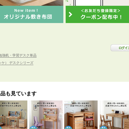
勉強机・学習デスク単品
リッケ） デスクシリーズ
商品も見ています