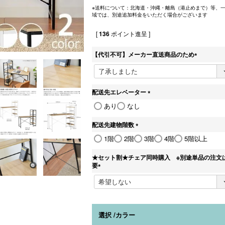
※送料について：北海道・沖縄・離島（港止めまで）等、
域では、別途追加料金をいただく場合がございます
[
136
ポイント進呈 ]
【代引不可】メーカー直送商品のため
(
必
須
)
配送先エレベーター
(
あり
なし
必
須
配送先建物階数
)
(
1階
2階
3階
4階
5階以上
必
須
★セット割★チェア同時購入 ※別途単品の注文
)
要
(
必
須
)
選択
カラー