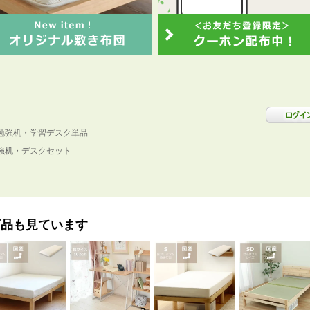
勉強机・学習デスク単品
強机・デスクセット
商品も見ています