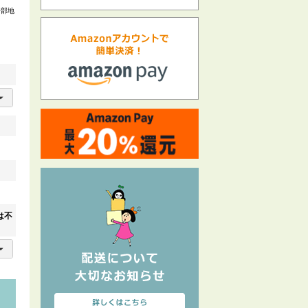
一部地
は不