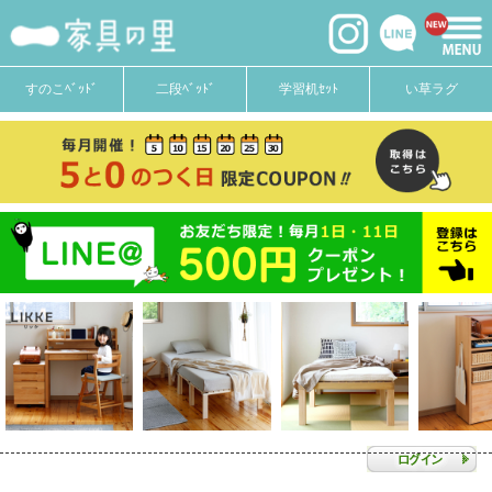
すのこﾍﾞｯﾄﾞ
二段ﾍﾞｯﾄﾞ
学習机ｾｯﾄ
い草ラグ