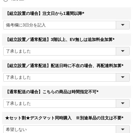
【組立設置の場合】注文日から1週間以降
(
必
須
)
【組立設置／通常配送】3階以上、EV無しは追加料金加算
(
必
須
)
【組立設置／通常配送】配送日時に不在の場合、再配達料加算
(
必
須
)
【通常配送の場合】こちらの商品は時間指定不可
(
必
須
)
★セット割★デスクマット同時購入 ※別途単品の注文は不要
(
必