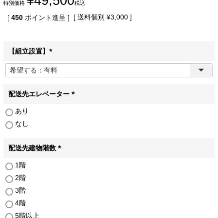
¥
49,500
特別価格
税込
送料個別
¥
3,000
[
450
ポイント進呈 ]
【組立設置】
(
必
須
)
配送先エレベーター
(
あり
必
なし
須
)
配送先建物階数
(
1階
必
2階
須
)
3階
4階
5階以上