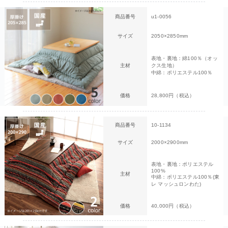
商品番号
u1-0056
サイズ
2050×2850mm
表地・裏地：綿100％（オッ
主材
クス生地）
中綿：ポリエステル100％
価格
28,800円（税込）
商品番号
10-1134
サイズ
2000×2900mm
表地・裏地：ポリエステル
100%
主材
中綿：ポリエステル100％(東
レ マッシュロンわた)
価格
40,000円（税込）