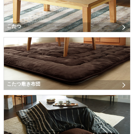
こたつ
こたつ敷き布団