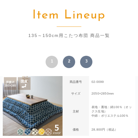
Item Lineup
135～150cm用こたつ布団 商品一覧
1
2
3
商品番号
02-0099
サイズ
2050×2850mm
表地・裏地：綿100％（オッ
主材
クス生地）
中綿：ポリエステル100％
価格
28,800円（税込）