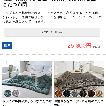
こたつ布団
シンプルさと北欧柄が程よくミックスされ、高見えするこたつ布団。
かわいらしい植物の柄はナチュラルな印象と、ワンランク上のセンス
の良さを感じさせてくれます。
長方形135～150cm
25,300円
国産
（税込）
トライバル柄がおしゃれなこたつ布
表情豊かなコーデュロイ調のこたつ
団
布団