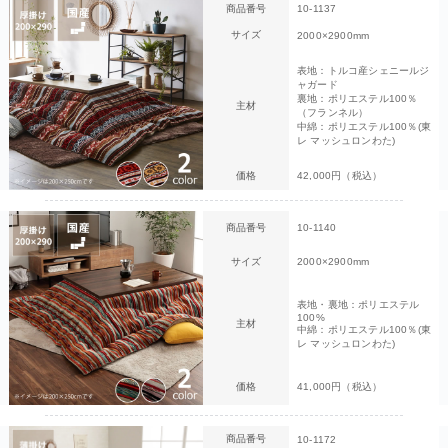
商品番号
10-1137
サイズ
2000×2900mm
表地：トルコ産シェニールジ
ャガード
裏地：ポリエステル100％
主材
（フランネル）
中綿：ポリエステル100％(東
レ マッシュロンわた)
価格
42,000円（税込）
商品番号
10-1140
サイズ
2000×2900mm
表地・裏地：ポリエステル
100%
主材
中綿：ポリエステル100％(東
レ マッシュロンわた)
価格
41,000円（税込）
商品番号
10-1172