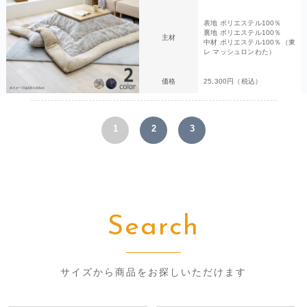
表地 ポリエステル100％
裏地 ポリエステル100％
主材
中材 ポリエステル100％（東
レ マッシュロンわた）
価格
25,300円（税込）
1
2
3
Search
サイズから商品をお探しいただけます