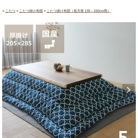
こたつ
こたつ掛け布団
こたつ掛け布団（長方形 135～150cm用）