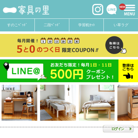
すのこﾍﾞｯﾄﾞ
二段ﾍﾞｯﾄﾞ
学習机ｾｯﾄ
い草ラグ