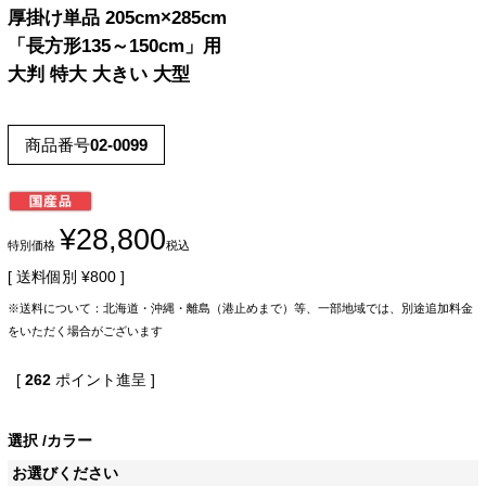
厚掛け単品 205cm×285cm
「長方形135～150cm」用
大判 特大 大きい 大型
商品番号
02-0099
¥
28,800
特別価格
税込
送料個別
¥
800
※送料について：北海道・沖縄・離島（港止めまで）等、一部地域では、別途追加料金
をいただく場合がございます
[
262
ポイント進呈 ]
選択
カラー
お選びください