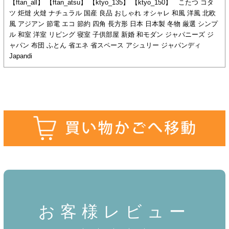
【ftan_all】 【ftan_atsu】 【ktyo_135】 【ktyo_150】 こたつ コタ
ツ 炬燵 火燵 ナチュラル 国産 良品 おしゃれ オシャレ 和風 洋風 北欧
風 アジアン 節電 エコ 節約 四角 長方形 日本 日本製 冬物 厳選 シンプ
ル 和室 洋室 リビング 寝室 子供部屋 新婚 和モダン ジャパニーズ ジ
ャパン 布団 ふとん 省エネ 省スペース アシュリー ジャパンディ
Japandi
お客様レビュー