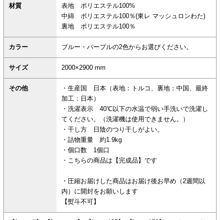
材質
表地 ポリエステル100%
中綿 ポリエステル100％(東レ マッシュロンわた)
裏地 ポリエステル100％
カラー
ブルー・パープルの2色からお選びください。
サイズ
2000×2900 mm
その他
・生産国 日本（表地：トルコ、裏地：中国、最終
加工：日本）
・洗濯表示 40℃以下の水温で弱い手洗いで洗濯し
てください。（洗濯機は使用できません。）
・干し方 日陰のつり干しがよい。
・詰物重量 約1.9kg
・個口数 1個口
・こちらの商品は【完成品】です
・圧縮お届けした商品はお届け後お早め（2週間以
内）に開封をお願いします
【熨斗不可】