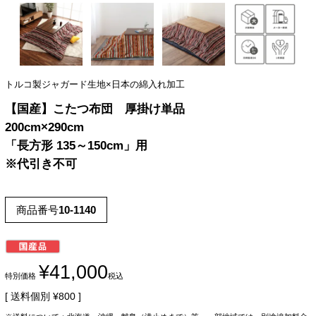
トルコ製ジャガード生地×日本の綿入れ加工
【国産】こたつ布団 厚掛け単品
200cm×290cm
「長方形 135～150cm」用
※代引き不可
商品番号
10-1140
¥
41,000
特別価格
税込
送料個別
¥
800