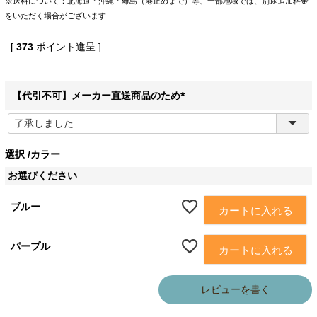
※送料について：北海道・沖縄・離島（港止めまで）等、一部地域では、別途追加料金
をいただく場合がございます
[
373
ポイント進呈 ]
【代引不可】メーカー直送商品のため
(
必
須
選択
カラー
)
お選びください
ブルー
カートに入れる
パープル
カートに入れる
レビューを書く