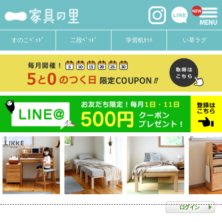
すのこﾍﾞｯﾄﾞ
二段ﾍﾞｯﾄﾞ
学習机ｾｯﾄ
い草ラグ