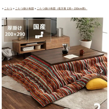
こたつ
こたつ掛け布団
こたつ掛け布団（長方形 135～150cm用）