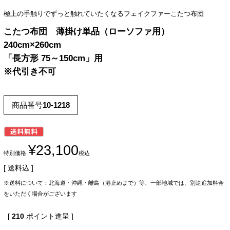
極上の手触りでずっと触れていたくなるフェイクファーこたつ布団
こたつ布団 薄掛け単品（ローソファ用）
240cm×260cm
「長方形 75～150cm」用
※代引き不可
商品番号
10-1218
¥
23,100
特別価格
税込
送料込
※送料について：北海道・沖縄・離島（港止めまで）等、一部地域では、別途追加料金
をいただく場合がございます
[
210
ポイント進呈 ]