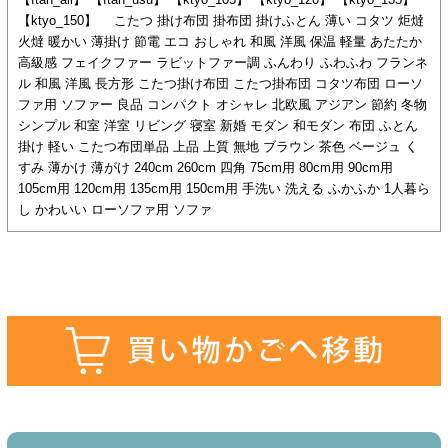
【ftan_all】 【ftan_usu】 【ktyo_105】 【ktyo_120】 【ktyo_135】
【ktyo_150】 こたつ 掛け布団 掛布団 掛けふとん 薄い コタツ 炬燵
火燵 暖かい 薄掛け 節電 エコ おしゃれ 和風 洋風 保温 軽量 あたたか
高級感 フェイクファー ラビットファー調 ふんわり ふわふわ フランネ
ル 和風 洋風 長方形 こたつ掛け布団 こたつ掛布団 コタツ布団 ローソ
ファ用 ソファー 良品 コンパクト オシャレ 北欧風 アジアン 節約 冬物
シンプル 和室 洋室 リビング 寝室 新婚 モダン 和モダン 布団 ふとん
掛け 軽い こたつ布団単品 上品 上質 無地 ブラウン 茶色 ベージュ く
すみ 薄かけ 薄がけ 240cm 260cm 四角 75cm用 80cm用 90cm用
105cm用 120cm用 135cm用 150cm用 手洗い 洗える ふかふか 1人暮ら
し かわいい ローソファ用 ソファ