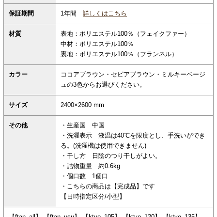
保証期間
1年間
詳しくはこちら
材質
表地：ポリエステル100％（フェイクファー）
中材：ポリエステル100％
裏地：ポリエステル100％（フランネル）
カラー
ココアブラウン・セピアブラウン・ミルキーベージ
ュの3色からお選びください。
サイズ
2400×2600 mm
その他
・生産国 中国
・洗濯表示 液温は40℃を限度とし、手洗いができ
る。(洗濯機は使用できません)
・干し方 日陰のつり干しがよい。
・詰物重量 約0.6kg
・個口数 1個口
・こちらの商品は【完成品】です
【日時指定区分/小型】