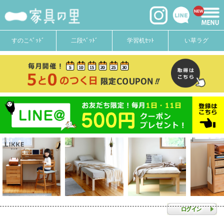
すのこﾍﾞｯﾄﾞ
二段ﾍﾞｯﾄﾞ
学習机ｾｯﾄ
い草ラグ