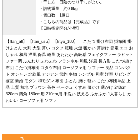
・干し方 日陰のつり干しがよい。
・詰物重量 約0.8kg
・個口数 1個口
・こちらの商品は【完成品】です
【日時指定区分/小型】
【ftan_all】 【ftan_usu】 【ktyo_180】 こたつ 掛け布団 掛布団 掛
けふとん 大判 大型 薄い コタツ 炬燵 火燵 暖かい 薄掛け 節電 エコ お
しゃれ 和風 洋風 保温 軽量 あたたか 高級感 フェイクファー ラビット
ファー調 ふんわり ふわふわ フランネル 和風 洋風 長方形 こたつ掛け
布団 こたつ掛布団 コタツ布団 ローソファ用 ソファー 良品 コンパク
ト オシャレ 北欧風 アジアン 節約 冬物 シンプル 和室 洋室 リビング
寝室 新婚 モダン 和モダン 布団 ふとん 掛け 軽い こたつ布団単品 上
品 上質 無地 ブラウン 茶色 ベージュ くすみ 薄かけ 薄がけ 240cm
320cm 四角 180cm用 210cm用 手洗い 洗える ふかふか 1人暮らし か
わいい ローソファ用 ソファ