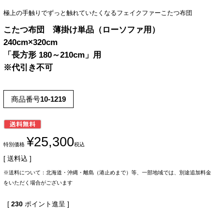
極上の手触りでずっと触れていたくなるフェイクファーこたつ布団
こたつ布団 薄掛け単品（ローソファ用）
240cm×320cm
「長方形 180～210cm」用
※代引き不可
商品番号
10-1219
¥
25,300
特別価格
税込
送料込
※送料について：北海道・沖縄・離島（港止めまで）等、一部地域では、別途追加料金
をいただく場合がございます
[
230
ポイント進呈 ]