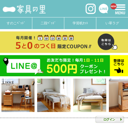
すのこﾍﾞｯﾄﾞ
二段ﾍﾞｯﾄﾞ
学習机ｾｯﾄ
い草ラグ