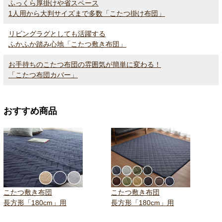
ふっくら厚掛けや省スペース
1人用から大判サイズまで多数「こたつ掛け布団」
リビングラグとしても活躍する
ふかふか踏み心地「こたつ敷き布団」
お手持ちのこたつ布団の雰囲気が簡単に変わる！
「こたつ布団カバー」
おすすめ商品
こたつ敷き布団
こたつ敷き布団
長方形「180cm」用
長方形「180cm」用