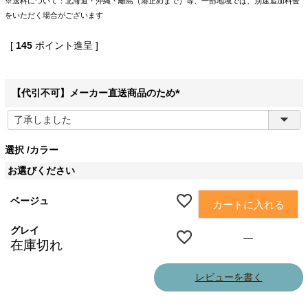
※送料について：北海道・沖縄・離島（港止めまで）等、一部地域では、別途追加料金
をいただく場合がございます
[
145
ポイント進呈 ]
【代引不可】メーカー直送商品のため
(
必
須
選択
カラー
)
お選びください
ベージュ
カートに入れる
グレイ
—
在庫切れ
レビューを書く