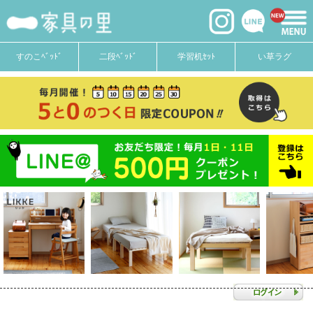
すのこﾍﾞｯﾄﾞ
二段ﾍﾞｯﾄﾞ
学習机ｾｯﾄ
い草ラグ