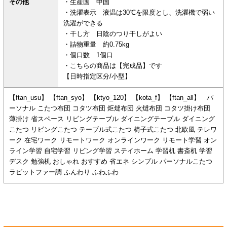
その他
・生産国 中国
・洗濯表示 液温は30℃を限度とし、洗濯機で弱い
洗濯ができる
・干し方 日陰のつり干しがよい
・詰物重量 約0.75kg
・個口数 1個口
・こちらの商品は【完成品】です
【日時指定区分/小型】
【ftan_usu】 【ftan_syo】 【ktyo_120】 【kota_f】 【ftan_all】 パ
ーソナル こたつ布団 コタツ布団 炬燵布団 火燵布団 コタツ掛け布団
薄掛け 省スペース リビングテーブル ダイニングテーブル ダイニング
こたつ リビングこたつ テーブル式こたつ 椅子式こたつ 北欧風 テレワ
ーク 在宅ワーク リモートワーク オンラインワーク リモート学習 オン
ライン学習 自宅学習 リビング学習 ステイホーム 学習机 書斎机 学習
デスク 勉強机 おしゃれ おすすめ 省エネ シンプル パーソナルこたつ
ラビットファー調 ふんわり ふわふわ