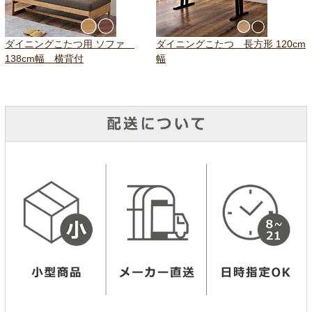
ダイニングこたつ用 ソファ
ダイニングこたつ 長方形 120cm
138cm幅 横背付
幅