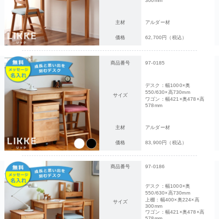
300mm
主材
アルダー材
価格
62,700円（税込）
商品番号
97-0185
デスク：幅1000×奥
550/630×高730mm
サイズ
ワゴン：幅421×奥478×高
578mm
主材
アルダー材
価格
83,900円（税込）
商品番号
97-0186
デスク：幅1000×奥
550/630×高730mm
上棚：幅400×奥224×高
サイズ
300mm
ワゴン：幅421×奥478×高
578mm