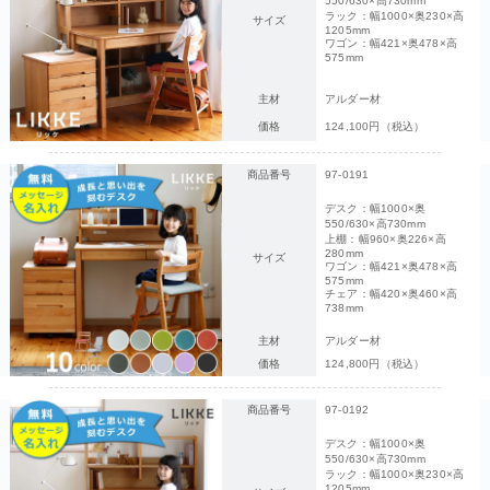
550/630×高730mm
ラック：幅1000×奥230×高
サイズ
1205mm
ワゴン：幅421×奥478×高
575mm
主材
アルダー材
価格
124,100円（税込）
商品番号
97-0191
デスク：幅1000×奥
550/630×高730mm
上棚：幅960×奥226×高
280mm
サイズ
ワゴン：幅421×奥478×高
575mm
チェア：幅420×奥460×高
738mm
主材
アルダー材
価格
124,800円（税込）
商品番号
97-0192
デスク：幅1000×奥
550/630×高730mm
ラック：幅1000×奥230×高
1205mm