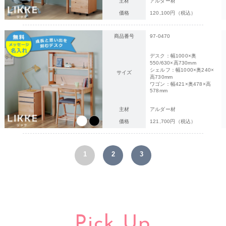
主材
アルダー材
価格
120,100円（税込）
商品番号
97-0470
デスク：幅1000×奥
550/630×高730mm
シェルフ：幅1000×奥240×
サイズ
高730mm
ワゴン：幅421×奥478×高
578mm
主材
アルダー材
価格
121,700円（税込）
1
2
3
Pick Up