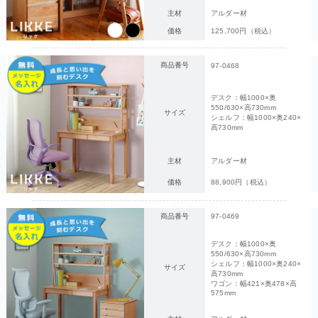
主材
アルダー材
価格
125,700円（税込）
商品番号
97-0468
デスク：幅1000×奥
550/630×高730mm
サイズ
シェルフ：幅1000×奥240×
高730mm
主材
アルダー材
価格
88,900円（税込）
商品番号
97-0469
デスク：幅1000×奥
550/630×高730mm
シェルフ：幅1000×奥240×
サイズ
高730mm
ワゴン：幅421×奥478×高
575mm