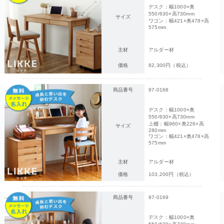
デスク：幅1000×奥
550/630×高730mm
サイズ
ワゴン：幅421×奥478×高
575mm
主材
アルダー材
価格
82,300円（税込）
商品番号
97-0168
デスク：幅1000×奥
550/630×高730mm
上棚：幅960×奥226×高
サイズ
280mm
ワゴン：幅421×奥478×高
575mm
主材
アルダー材
価格
103,200円（税込）
商品番号
97-0169
デスク：幅1000×奥