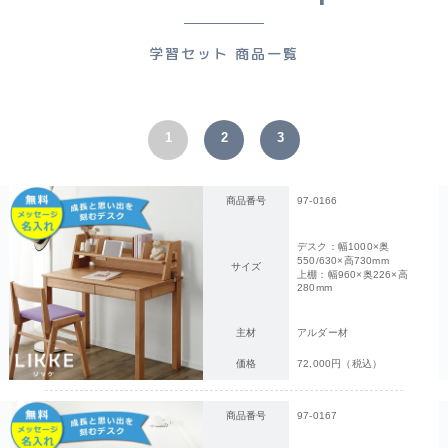
学習セット 商品一覧
1
2
3
商品番号
97-0166
デスク：幅1000×奥
550/630×高730mm
サイズ
上棚：幅960×奥226×高
280mm
主材
アルダー材
価格
72,000円（税込）
商品番号
97-0167