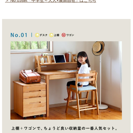
＞ No.03set「中学生～大人×展開自在」はこちら