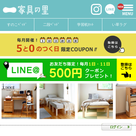
すのこﾍﾞｯﾄﾞ
二段ﾍﾞｯﾄﾞ
学習机ｾｯﾄ
い草ラグ