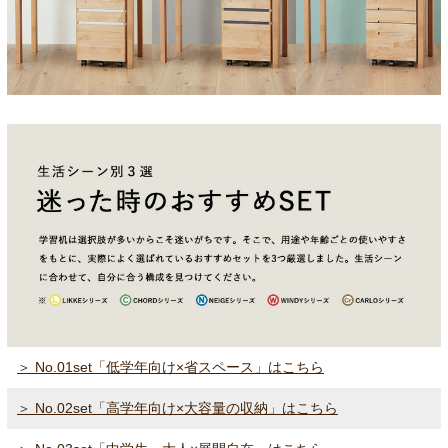
＞ No.01set「低学年向け×省スペース」はこちら
＞ No.02set「高学年向け×大容量の収納」はこちら