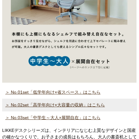
＞ No.01set「低学年向け×省スペース」はこちら
＞ No.02set「高学年向け×大容量の収納」はこちら
＞ No.03set「中学生～大人×展開自在」はこちら
LIKKEデスクシリーズは、インテリアになじむ上質なデザインと国産
の確かなつくりで、お子さまの成長はもちろん、大人の書斎机として