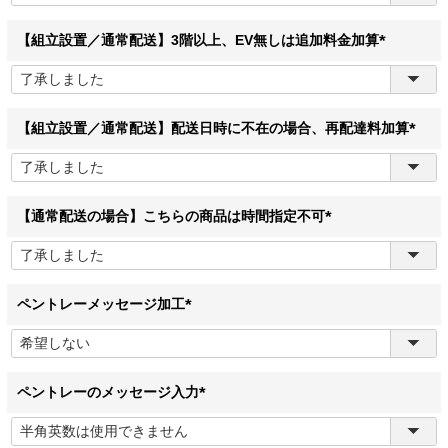
須
)
【組立設置／通常配送】3階以上、EV無しは追加料金加算
(
必
須
)
【組立設置／通常配送】配送日時に不在の場合、再配達料加算
(
必
須
)
【通常配送の場合】こちらの商品は時間指定不可
(
必
須
)
ペントレーメッセージ加工
(
必
須
)
ペントレーのメッセージ入力
(
必