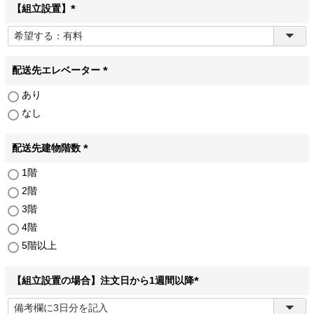
【組立設置】
(
必
須
)
配送先エレベーター
(
あり
必
なし
須
)
配送先建物階数
(
1階
必
2階
須
)
3階
4階
5階以上
【組立設置の場合】注文日から1週間以降
(
必