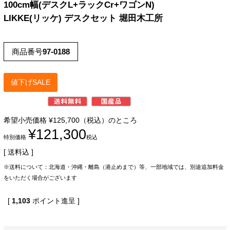
100cm幅(デスクL+ラックCr+ワゴンN)
LIKKE(リッケ) デスクセット 堀田木工所
商品番号
97-0188
値下げSALE
希望小売価格
¥
125,700
（税込）のところ
¥
121,300
特別価格
税込
送料込
※送料について：北海道・沖縄・離島（港止めまで）等、一部地域では、別途追加料金
をいただく場合がございます
[
1,103
ポイント進呈 ]