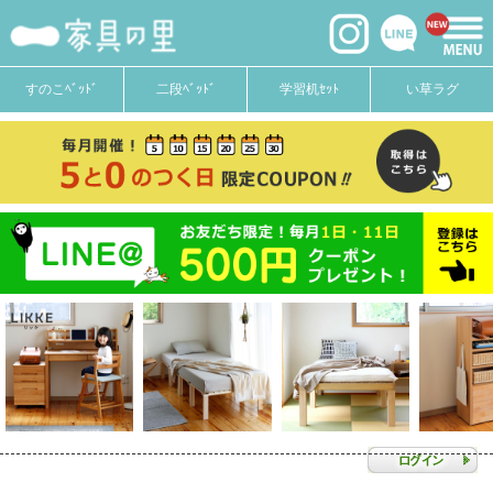
すのこﾍﾞｯﾄﾞ
二段ﾍﾞｯﾄﾞ
学習机ｾｯﾄ
い草ラグ