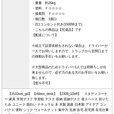
・重量 約26kg
・塗料 Ｆ☆☆☆☆
・接着剤 Ｆ☆☆☆☆
・個口数 1個口
・2口コンセント付き(1500Wまで)
・こちらの商品は【完成品】です
【配送について】
※組立て設置依頼をされない場合は、ドライバーが
一人でお伺いしますので、トラックから玄関口まで
の移動お手伝いをお願いします。
※大型商品のためドライバー1人では荷降ろしが出
来ませんので、必ず力のある方のお手伝いをお願い
致します。
【熨斗不可】
【1510set_gd】 【ribbon_desk】 【2309_10off】 スタディコーナ
ー 家具 学習デスク 学習机 デスク 収納 収納デスク 省スペース 折りた
たみ ユニーク 面白い ナチュラル 木 木製 国産 日本製 アイデア コン
パクト 便利 シック ウォールナット 集中力 兄弟 在宅 在宅用 在宅仕事