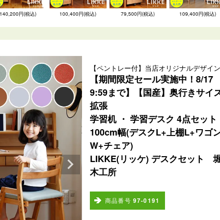
140,200円(税込)
100,400円(税込)
79,500円(税込)
109,400円(税込)
【ペントレー付】当店オリジナルデザイ
【期間限定セール実施中！8/17
9:59まで】【国産】奥行きサイ
拡張
学習机 ・ 学習デスク 4点セット
100cm幅(デスクL+上棚L+ワゴ
W+チェア)
LIKKE(リッケ) デスクセット 
木工所
商品番号
97-0191