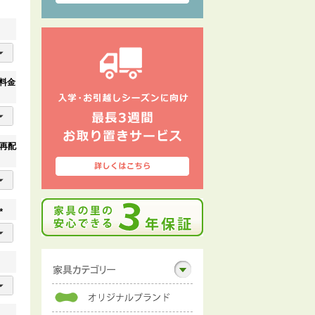
料金
再配
(
必
須
)