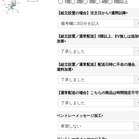
1階
2階
3階
4階
5階以上
必
須
【組立設置の場合】注文日から1週間以降
)
(
必
須
)
【組立設置／通常配送】3階以上、EV無しは追加
加算
(
必
須
)
【組立設置／通常配送】配送日時に不在の場合、
達料加算
(
必
須
)
【通常配送の場合】こちらの商品は時間指定不可
ペントレーメッセージ加工
(
必
須
)
ペントレーのメッセージ入力