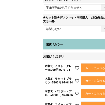
(
必
須
)
★セット割★デスクマット同時購入 ※別途単品
文は不要
(
必
須
)
選択
カラー
お選びください
木製1）ミスト・グレ
カートに入れ
ー+5200円 97-0194
木製2）ラセットブラ
カートに入れ
ウン+5200円 97-0194
木製3）パウダー・ブ
カートに入れ
ルー+8500円 97-0486
木製4）ライム・イエ