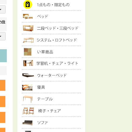
の注
る
る
る