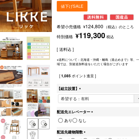
値下げSALE
124,800
希望小売価格
¥
（税込）のところ
119,300
¥
特別価格
税込
送料込
※送料について：北海道・沖縄・離島（港止めまで）等、
域では、別途追加料金をいただく場合がございます
[
1,085
ポイント進呈 ]
【組立設置】
(
必
須
)
配送先エレベーター
(
あり
なし
必
須
配送先建物階数
)
(