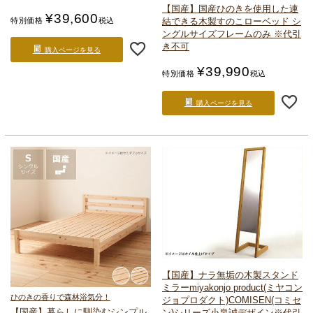
【国産】国産ひのきを使用した連
¥
39,600
結できる
木製すのこローベッド シ
特別価格
税込
ングルサイズ
フレームのみ ※代引
き不可
購入ページを見る
¥
39,990
特別価格
税込
購入ページを見る
【国産】ナラ無垢の木製スタンド
ミラー
miyakonjo product(ミヤコン
ひのきの香りで森林浴気分！
ジョプロダクト)
COMISEN(コミセ
【国産】暮らしに馴染むシンプル
ン)シリーズ
小泉誠デザイン
※代引