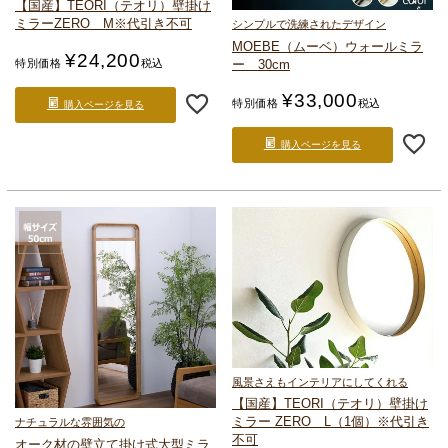
【国産】TEORI（テオリ）
壁掛け
ミラー
ZERO M
※代引き不可
シンプルで洗練されたデザイン
MOEBE（ムーベ）
ウォールミラ
¥
24,200
ー 30cm
特別価格
税込
¥
33,000
特別価格
税込
購入ページを見る
購入ページを見る
風景さえもインテリアにしてくれる
【国産】TEORI（テオリ）
壁掛け
ミラー ZERO L（1個）
※代引き
ナチュラルな雰囲気の
不可
オーク材の壁立て掛け式大型ミラ