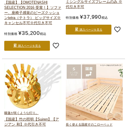
ミシングルサイズ
フレームのみ ※
【国産】【OMOTENASHI
代引き不可
SELECTION 2016 受賞！】
ソファ
ー、座椅子感覚のビーズクッショ
¥
37,990
ンtetra（テトラ） ビッグサイズ
※
特別価格
税込
キャンセル不可※代引き不可
購入ページを見る
¥
35,200
特別価格
税込
購入ページを見る
睡蓮が咲くような灯り。
【国産】竹の照明【Suiren】
【ア
ジアン 和】
※代引き不可
長く使える国産すのこローベッド