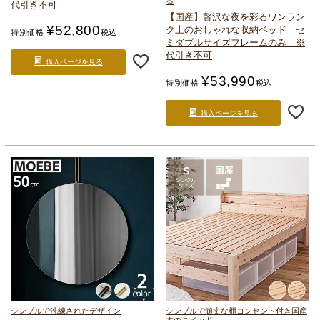
る
代引き不可
【国産】贅沢な夜を彩るワンラン
¥
52,800
ク上のおしゃれな収納ベッド セ
特別価格
税込
ミダブルサイズ
フレームのみ ※
代引き不可
購入ページを見る
¥
53,990
特別価格
税込
購入ページを見る
シンプルで洗練されたデザイン
シンプルで頑丈な棚コンセント付き国産