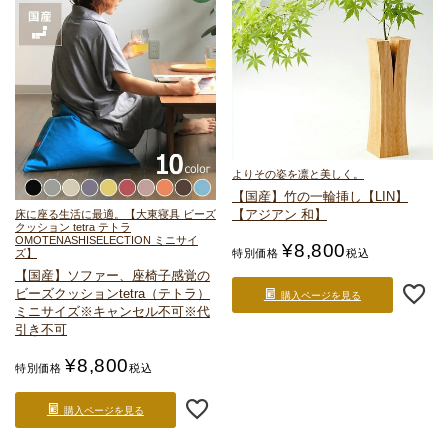
よりその姿を凛と美しく。
【国産】竹の一輪挿し【LIN】
【アジアン 和】
床に座る生活に最適。
【大東寝具 ビーズ
クッション tetra テトラ
OMOTENASHISELECTION ミニサイ
¥
8,800
特別価格
税込
ズ】
【国産】ソファー、座椅子感覚の
ビーズクッション
tetra（テトラ）
購入ページを見る
ミニサイズ
※キャンセル不可※代
引き不可
¥
8,800
特別価格
税込
購入ページを見る