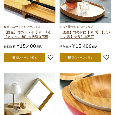
食卓にユーモアをプラスする、
ずっと愛着をもちたくなる、
【国産】竹のトレイ【+(PLUS)】
【国産】竹のお盆【BON】
【アジ
【アジアン 和】
※代引き不可
アン 和】
※代引き不可
¥
15,400
¥
15,400
特別価格
税込
特別価格
税込
購入ページを見る
購入ページを見る