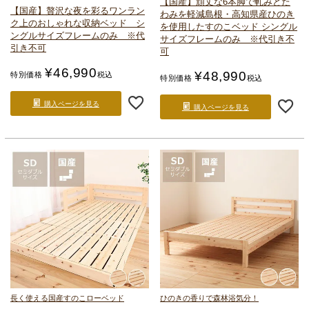
【国産】頑丈な6本脚で軋みとた
【国産】贅沢な夜を彩るワンラン
わみを軽減
島根・高知県産ひのき
ク上のおしゃれな収納ベッド シ
を使用したすのこベッド シングル
ングルサイズ
フレームのみ ※代
サイズ
フレームのみ ※代引き不
引き不可
可
¥
46,990
¥
48,990
特別価格
税込
特別価格
税込
購入ページを見る
購入ページを見る
長く使える国産すのこローベッド
ひのきの香りで森林浴気分！