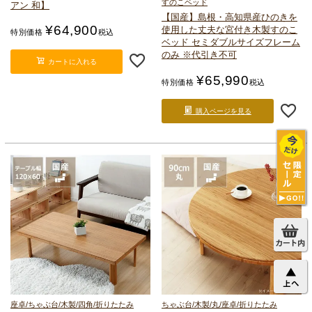
すのこベッド
アン 和】
【国産】島根・高知県産ひのきを
¥
64,900
使用した丈夫な宮付き
木製すのこ
特別価格
税込
ベッド セミダブルサイズ
フレーム
のみ ※代引き不可
カートに入れる
¥
65,990
特別価格
税込
購入ページを見る
座卓/ちゃぶ台/木製/四角/折りたたみ
ちゃぶ台/木製/丸/座卓/折りたたみ