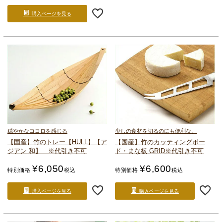
購入ページを見る
穏やかなココロを感じる
少しの食材を切るのにも便利な、
【国産】竹のトレー【HULL】
【ア
【国産】竹のカッティングボー
ジアン 和】
※代引き不可
ド・まな板 GRID
※代引き不可
¥
6,050
¥
6,600
特別価格
税込
特別価格
税込
購入ページを見る
購入ページを見る