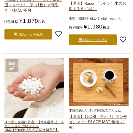
【国産】Rasen（ラセン）
木のお
皿
スクームL 茶（1枚）
※代引
皿
まるS（1枚）
き・後払い不可
希望小売価格
¥
2,145
（税込）のところ
¥
1,870
特別価格
税込
¥
1,980
特別価格
税込
購入ページを見る
購入ページを見る
木目の美しい薄い竹の板でつくった
【国産】TEORI（テオリ）
ランチ
ョンマット
PLACE MAT 無地（1
床に座る生活に最適。
【大東寝具 ビーズ
クッション tetra テトラ
枚）
OMOTENASHISELECTION 補充用】