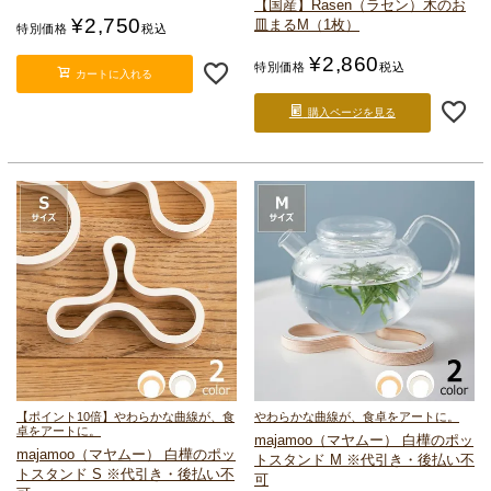
【国産】Rasen（ラセン）
木のお
¥
2,750
皿
まるM（1枚）
特別価格
税込
¥
2,860
特別価格
税込
カートに入れる
購入ページを見る
【ポイント10倍】やわらかな曲線が、食
やわらかな曲線が、食卓をアートに。
卓をアートに。
majamoo（マヤムー） 白樺のポッ
majamoo（マヤムー） 白樺のポッ
トスタンド M ※代引き・後払い不
トスタンド S ※代引き・後払い不
可