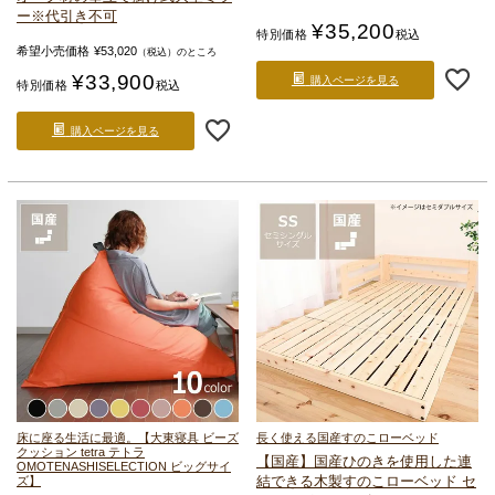
ー
※代引き不可
¥
35,200
特別価格
税込
希望小売価格
¥
53,020
（税込）のところ
¥
33,900
購入ページを見る
特別価格
税込
購入ページを見る
床に座る生活に最適。
【大東寝具 ビーズ
長く使える国産すのこローベッド
クッション tetra テトラ
【国産】国産ひのきを使用した連
OMOTENASHISELECTION ビッグサイ
結できる
木製すのこローベッド セ
ズ】