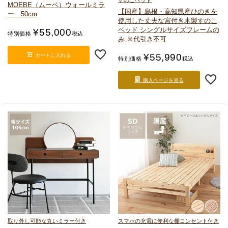
すのこベッド
MOEBE（ムーベ）
ウォールミラ
【国産】島根・高知県産ひのきを
ー 50cm
使用した丈夫な宮付き
木製すのこ
ベッド シングルサイズ
フレームの
¥
55,000
特別価格
税込
み ※代引き不可
¥
55,990
カートに入れる
特別価格
税込
購入ページを見る
取り外し可能な丸いミラー付き
スマホの充電に便利な棚コンセント付き