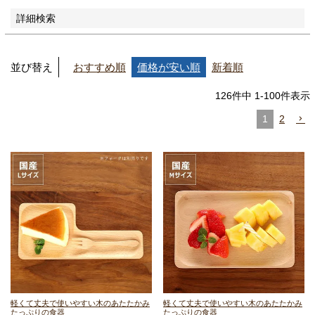
詳細検索
並び替え
おすすめ順
価格が安い順
新着順
126
件中
1
-
100
件表示
1
2
軽くて丈夫で使いやすい
木のあたたかみ
軽くて丈夫で使いやすい
木のあたたかみ
たっぷりの食器
たっぷりの食器