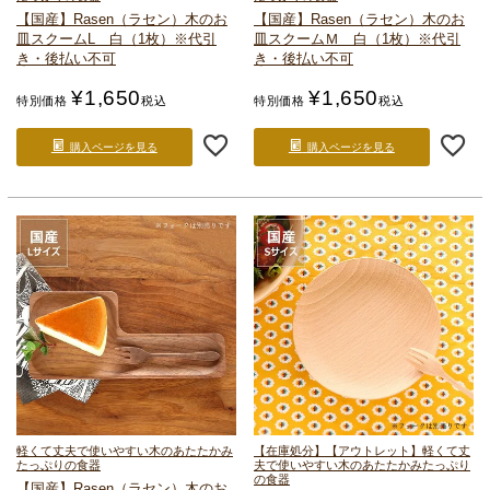
【国産】Rasen（ラセン）
木のお
【国産】Rasen（ラセン）
木のお
皿
スクームL 白（1枚）
※代引
皿
スクームＭ 白（1枚）
※代引
き・後払い不可
き・後払い不可
¥
1,650
¥
1,650
特別価格
税込
特別価格
税込
購入ページを見る
購入ページを見る
軽くて丈夫で使いやすい
木のあたたかみ
【在庫処分】【アウトレット】軽くて丈
たっぷりの食器
夫で使いやすい
木のあたたかみたっぷり
の食器
【国産】Rasen（ラセン）
木のお