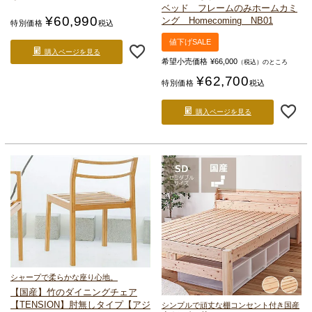
ベッド フレームのみ
ホームカミ
¥
60,990
ング Homecoming NB01
特別価格
税込
値下げSALE
購入ページを見る
希望小売価格
¥
66,000
（税込）のところ
¥
62,700
特別価格
税込
購入ページを見る
シャープで柔らかな座り心地。
【国産】竹のダイニングチェア
【TENSION】肘無しタイプ
【アジ
シンプルで頑丈な棚コンセント付き国産