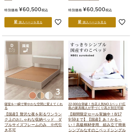
¥
60,500
¥
60,500
特別価格
税込
特別価格
税込
購入ページを見る
購入ページを見る
寝室を一瞬で華やかな空間に変えてくれ
22,000台突破！当店人気NO.1ベッド!
広
る
島の家具職人が手づくり高さ別注可能
【国産】贅沢な夜を彩るワンラン
【期間限定セール実施中！8/17
ク上のおしゃれな収納ベッド ダ
9:59まで】【国産】あ！かる～
ブルサイズ
フレームのみ ※代引
い！高級桐材使用、組み立て簡単
き不可
シンプルなすのこベッド
シングル