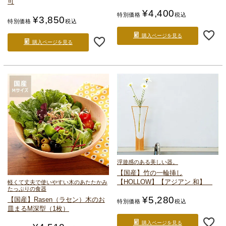
可
¥
4,400
特別価格
税込
¥
3,850
特別価格
税込
購入ページを見る
購入ページを見る
浮遊感のある美しい器。
【国産】竹の一輪挿し
【HOLLOW】
【アジアン 和】
軽くて丈夫で使いやすい
木のあたたかみ
たっぷりの食器
¥
5,280
【国産】Rasen（ラセン）
木のお
特別価格
税込
皿
まるM深型（1枚）
購入ページを見る