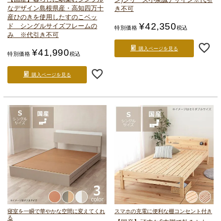
なデザイン
島根県産・高知四万十
き不可
産ひのきを使用したすのこベッ
¥
42,350
ド シングルサイズ
フレームの
特別価格
税込
み ※代引き不可
購入ページを見る
¥
41,990
特別価格
税込
購入ページを見る
寝室を一瞬で華やかな空間に変えてくれ
スマホの充電に便利な棚コンセント付き
る