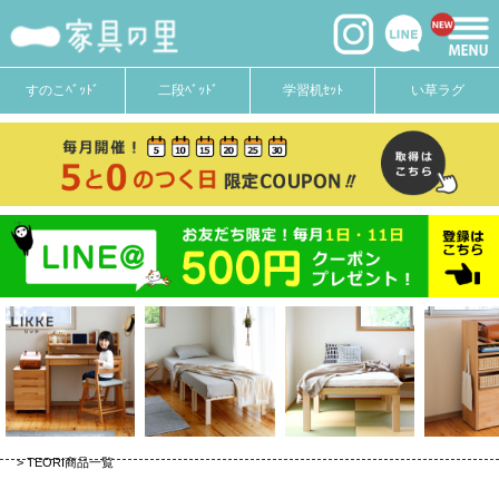
価格
〜
在庫なし商品
すのこﾍﾞｯﾄﾞ
二段ﾍﾞｯﾄﾞ
学習机ｾｯﾄ
い草ラグ
在庫なし商品を表示しない
商品番号
並び順
新着順
登録順
価格が安い順
価格が高い順
優先度順
キーワードヒット順
TEORI商品一覧
検索