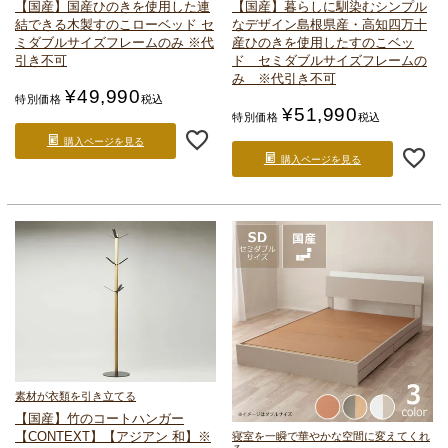
【国産】国産ひのきを使用した連
【国産】暮らしに馴染むシンプル
結できる
木製すのこローベッド セ
なデザイン
島根県産・高知四万十
ミダブルサイズ
フレームのみ ※代
産ひのきを使用したすのこベッ
引き不可
ド セミダブルサイズ
フレームの
み ※代引き不可
¥
49,990
特別価格
税込
¥
51,990
特別価格
税込
購入ページを見る
購入ページを見る
素材が衣類を引き立てる
【国産】竹のコートハンガー
【CONTEXT】
【アジアン 和】
※
寝室を一瞬で華やかな空間に変えてくれ