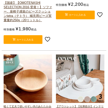
【国産】【OMOTENASHI
¥
2,200
特別価格
税込
SELECTION 2016 受賞！】
ソファ
ー、座椅子感覚のビーズクッショ
カートに入れる
ン
tetra（テトラ） 補充用ビーズ
実
重量約250g（20リットル）
¥
1,980
特別価格
税込
カートに入れる
軽くて丈夫で使いやすい
木のあたたかみ
【アウトレット】【在庫処分】インテリ