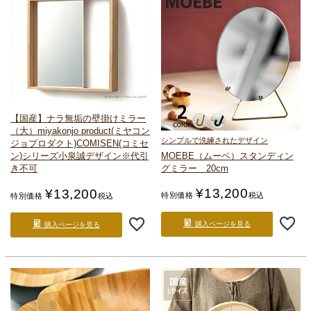
【国産】ナラ無垢の壁掛けミラー
（大）
miyakonjo product(ミヤコン
シンプルで洗練されたデザイン
ジョプロダクト)
COMISEN(コミセ
MOEBE（ムーベ）
スタンディン
ン)シリーズ
小泉誠デザイン
※代引
グミラー 20cm
き不可
¥
13,200
¥
13,200
特別価格
税込
特別価格
税込
購入ページを見る
購入ページを見る