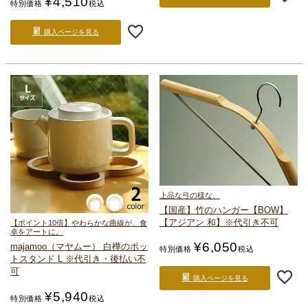
¥
4,510
特別価格
税込
購入ページを見る
上品な弓の様な、
【国産】竹のハンガー【BOW】
【アジアン 和】
※代引き不可
【ポイント10倍】やわらかな曲線が、食
卓をアートに。
¥
6,050
majamoo（マヤムー） 白樺のポッ
特別価格
税込
トスタンド L ※代引き・後払い不
可
購入ページを見る
¥
5,940
特別価格
税込