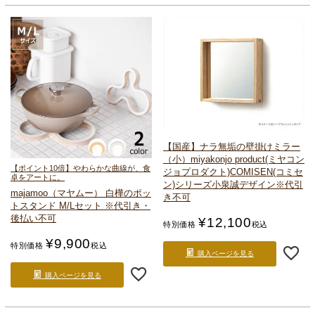
【国産】ナラ無垢の壁掛けミラー
（小）
miyakonjo product(ミヤコン
【ポイント10倍】やわらかな曲線が、食
ジョプロダクト)
COMISEN(コミセ
卓をアートに。
ン)シリーズ
小泉誠デザイン
※代引
majamoo（マヤムー） 白樺のポッ
き不可
トスタンド M/Lセット ※代引き・
後払い不可
¥
12,100
特別価格
税込
¥
9,900
特別価格
税込
購入ページを見る
購入ページを見る