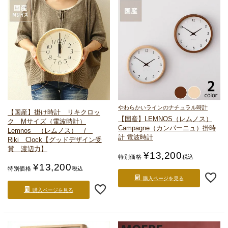
やわらかいラインのナチュラル時計
【国産】掛け時計 リキクロッ
【国産】LEMNOS（レムノス）
ク Mサイズ（電波時計）
Campagne（カンパーニュ）
掛時
Lemnos （レムノス） /
計 電波時計
Riki Clock
【グッドデザイン受
賞 渡辺力】
¥
13,200
特別価格
税込
¥
13,200
特別価格
税込
購入ページを見る
購入ページを見る