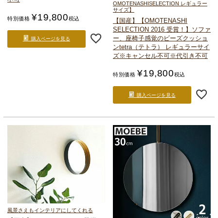
OMOTENASHISELECTION レギュラー
サイズ】
¥
19,800
特別価格
税込
【国産】【OMOTENASHI
SELECTION 2016 受賞！】
ソファ
ー、座椅子感覚のビーズクッショ
購入ページを見る
ン
tetra（テトラ） レギュラーサイ
ズ
※キャンセル不可※代引き不可
¥
19,800
特別価格
税込
購入ページを見る
風景さえもインテリアにしてくれる