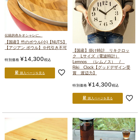
伝統的色をオシャレに。
【国産】竹のボウル(小)【NUTS】
【アジアン ボウル】
※代引き不可
【国産】掛け時計 リキクロッ
ク Lサイズ（電波時計）
¥
14,300
特別価格
税込
Lemnos （レムノス） /
Riki Clock
【グッドデザイン受
賞 渡辺力】
購入ページを見る
¥
14,300
特別価格
税込
購入ページを見る