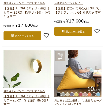
風景さえもインテリアにしてくれる
伝統的色をオシャレに。
【国産】TEORI（テオリ）
壁掛け
【国産】竹のボウル(大)【NUTS】
ミラー ZERO KAKU（1個）
※代
【アジアン ボウル】
※代引き不可
引き不可
¥
17,600
特別価格
税込
¥
17,600
特別価格
税込
購入ページを見る
購入ページを見る
風景さえもインテリアにしてくれる
【国産】TEORI（テオリ）
壁掛け
ミラー
ZERO S（1個）
※代引き
床に座る生活に最適。
【大東寝具 ビーズ
クッション tetra テトラ
不可