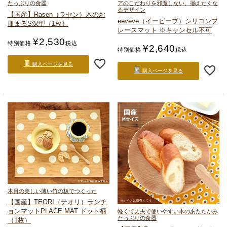
たっぷりの食器
アのこだわりを邪魔しない、揃えたくな
るデザイン
【国産】Rasen（ラセン）
木のお
eeveve（イービーブ）
シリコンプ
皿
まるS深型（1枚）
レースマット ※キャンセル不可
¥
2,530
特別価格
税込
¥
2,640
特別価格
税込
購入ページを見る
購入ページを見る
木目の美しい薄い竹の板でつくった
【国産】TEORI（テオリ）
ランチ
ョンマット
PLACE MAT ドット柄
軽くて丈夫で使いやすい
木のあたたかみ
たっぷりの食器
（1枚）