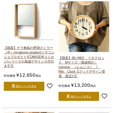
【国産】ナラ無垢の壁掛けミラー
（中）
miyakonjo product(ミヤコン
ジョプロダクト)
COMISEN(コミセ
【国産】掛け時計 リキクロッ
ン)シリーズ
小泉誠デザイン
※代引
ク Mサイズ（電波時計）
き不可
Lemnos （レムノス） /
Riki Clock
【グッドデザイン受
¥
12,650
賞 渡辺力】
特別価格
税込
¥
13,200
特別価格
税込
購入ページを見る
購入ページを見る