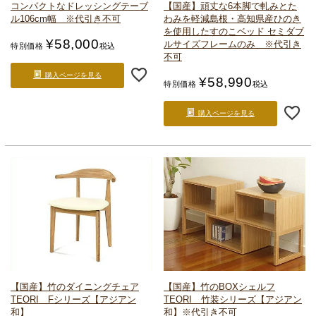
コンパクトなドレッシングテーブ
【国産】頑丈な6本脚で軋みとた
ル
106cm幅 ※代引き不可
わみを軽減
島根・高知県産ひのき
を使用したすのこベッド セミダブ
¥
58,000
ルサイズ
フレームのみ ※代引き
特別価格
税込
不可
購入ページを見る
¥
58,990
特別価格
税込
購入ページを見る
【国産】竹のダイニングチェア
【国産】竹のBOXシェルフ
TEORI Fシリーズ
【アジアン
TEORI 竹装シリーズ
【アジアン
和】
和】
※代引き不可