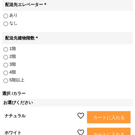
)
配送先エレベーター
(
あり
必
なし
須
)
配送先建物階数
(
1階
必
2階
須
)
3階
4階
5階以上
選択
カラー
お選びください
ナチュラル
カートに入れる
ホワイト
カートに入れる