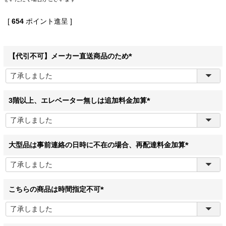
[
654
ポイント進呈 ]
【代引不可】メーカー直送商品のため
(
必
須
)
3階以上、エレベーター無しは追加料金加算
(
必
須
)
大型品は事前連絡の日時に不在の場合、再配達料金加算
(
必
須
)
こちらの商品は時間指定不可
(
必
須