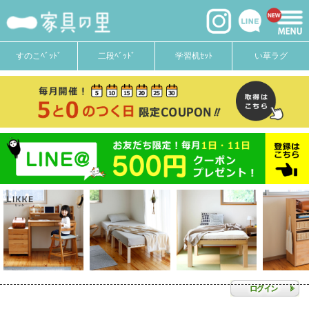
すのこﾍﾞｯﾄﾞ
二段ﾍﾞｯﾄﾞ
学習机ｾｯﾄ
い草ラグ