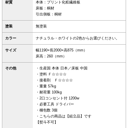
材質
本体：プリント化粧繊維板
床板：桐材
引出側板：桐材
塗装
無塗装
カラー
ナチュラル・ホワイトの2色からお選びください。
サイズ
幅1190×長2000×高875（mm）
床高：260（mm）
その他
・生産国 本体 日本／床板 中国
・塗料 Ｆ☆☆☆☆
・接着剤 Ｆ☆☆☆☆
・重量 57kg
・耐荷重 100kg
・2口コンセント付 1200w
・必要工具 ドライバー
・梱包数 3個
・こちらの商品は【組立品】です
【熨斗不可】