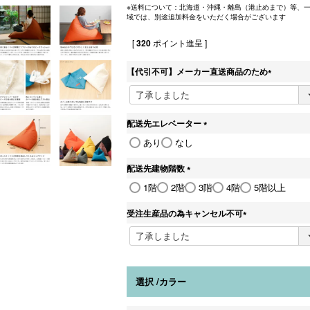
※送料について：北海道・沖縄・離島（港止めまで）等、
域では、別途追加料金をいただく場合がございます
[
320
ポイント進呈 ]
【代引不可】メーカー直送商品のため
(
必
須
)
配送先エレベーター
(
あり
なし
必
須
配送先建物階数
)
(
1階
2階
3階
4階
5階以上
必
須
受注生産品の為キャンセル不可
)
(
必
須
)
選択
カラー