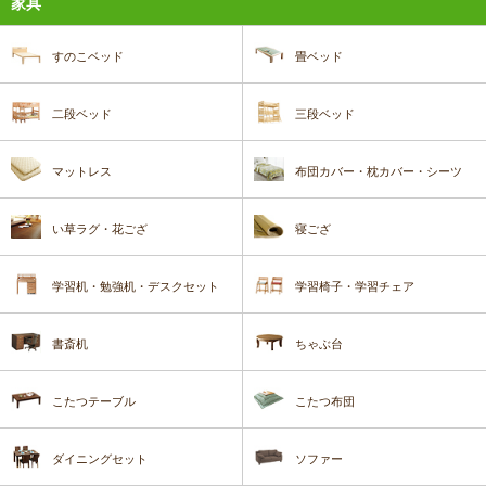
家具
すのこベッド
畳ベッド
二段ベッド
三段ベッド
マットレス
布団カバー・枕カバー・シーツ
い草ラグ・花ござ
寝ござ
学習机・勉強机・デスクセット
学習椅子・学習チェア
書斎机
ちゃぶ台
こたつテーブル
こたつ布団
ダイニングセット
ソファー