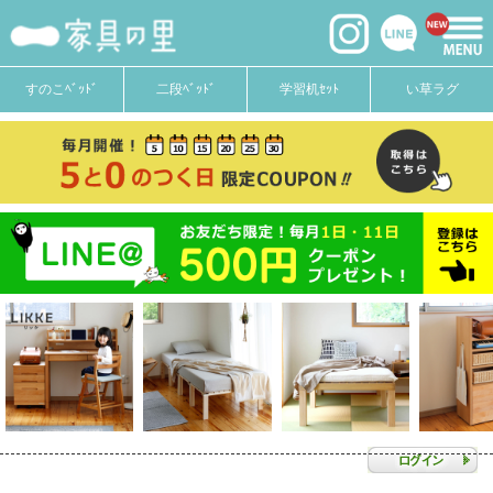
すのこﾍﾞｯﾄﾞ
二段ﾍﾞｯﾄﾞ
学習机ｾｯﾄ
い草ラグ