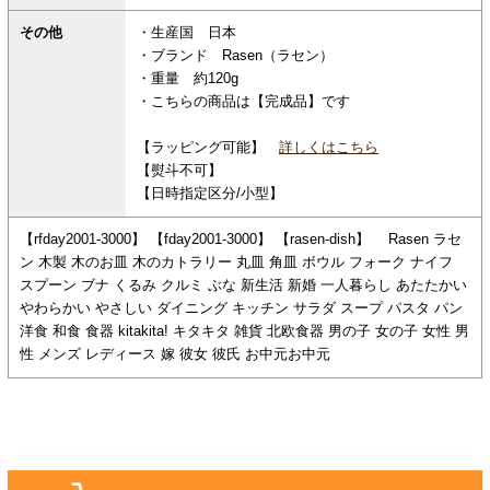
その他
・生産国 日本
・ブランド Rasen（ラセン）
・重量 約120g
・こちらの商品は【完成品】です
【ラッピング可能】
詳しくはこちら
【熨斗不可】
【日時指定区分/小型】
【rfday2001-3000】 【fday2001-3000】 【rasen-dish】 Rasen ラセ
ン 木製 木のお皿 木のカトラリー 丸皿 角皿 ボウル フォーク ナイフ
スプーン ブナ くるみ クルミ ぶな 新生活 新婚 一人暮らし あたたかい
やわらかい やさしい ダイニング キッチン サラダ スープ パスタ パン
洋食 和食 食器 kitakita! キタキタ 雑貨 北欧食器 男の子 女の子 女性 男
性 メンズ レディース 嫁 彼女 彼氏 お中元お中元