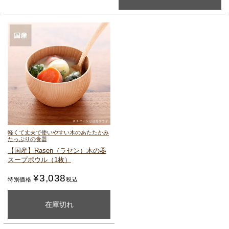
軽くて丈夫で使いやすい
木のあたたかみ
たっぷりの食器
【国産】Rasen（ラセン）
木の器
スープボウル（1枚）
¥
3,038
特別価格
税込
購入ページを見る
在庫切れ