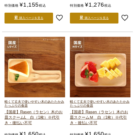
¥
1,155
¥
1,276
特別価格
税込
特別価格
税込
購入ページを見る
購入ページを見る
軽くて丈夫で使いやすい
木のあたたかみ
軽くて丈夫で使いやすい
木のあたたかみ
たっぷりの食器
たっぷりの食器
【国産】Rasen（ラセン）
木のお
【国産】Rasen（ラセン）
木のお
皿
スクームL 白（1枚）
※代引
皿
スクームＭ 白（1枚）
※代引
き・後払い不可
き・後払い不可
¥
1,650
¥
1,650
特別価格
税込
特別価格
税込