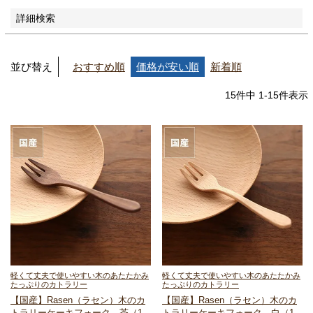
詳細検索
並び替え
おすすめ順
価格が安い順
新着順
15
件中
1
-
15
件表示
軽くて丈夫で使いやすい
木のあたたかみ
軽くて丈夫で使いやすい
木のあたたかみ
たっぷりのカトラリー
たっぷりのカトラリー
【国産】Rasen（ラセン）
木のカ
【国産】Rasen（ラセン）
木のカ
トラリー
ケーキフォーク 茶（1
トラリー
ケーキフォーク 白（1