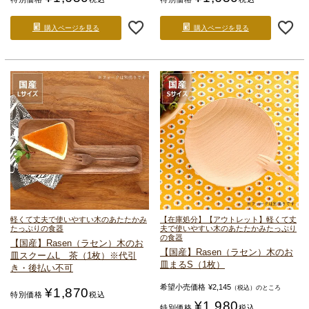
購入ページを見る
購入ページを見る
軽くて丈夫で使いやすい
木のあたたかみ
【在庫処分】【アウトレット】軽くて丈
たっぷりの食器
夫で使いやすい
木のあたたかみたっぷり
の食器
【国産】Rasen（ラセン）
木のお
【国産】Rasen（ラセン）
木のお
皿
スクームL 茶（1枚）
※代引
皿
まるS（1枚）
き・後払い不可
希望小売価格
¥
2,145
（税込）のところ
¥
1,870
特別価格
税込
¥
1,980
特別価格
税込