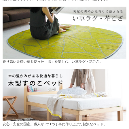
香り高い天然い草を使った「涼」を楽しむ、い草ラグ・花ござ。
安心・安全の国産。職人が1つ1つ丁寧に作り上げた贅沢なベッド。