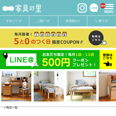
価格
〜
在庫なし商品
すのこﾍﾞｯﾄﾞ
二段ﾍﾞｯﾄﾞ
学習机ｾｯﾄ
い草ラグ
在庫なし商品を表示しない
商品番号
並び順
新着順
登録順
価格が安い順
価格が高い順
優先度順
キーワードヒット順
商品一覧
検索