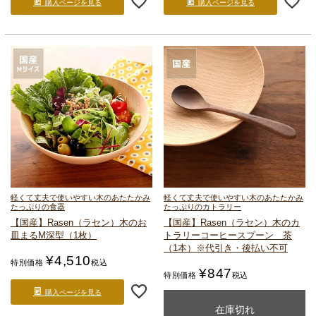
購入ページを見る
購入ページを見る
軽くて丈夫で使いやすい
木のあたたかみ
軽くて丈夫で使いやすい
木のあたたかみ
たっぷりの食器
たっぷりのカトラリー
【国産】Rasen（ラセン）
木のお
【国産】Rasen（ラセン）
木のカ
皿
まるM深型（1枚）
トラリー
コーヒースプーン 茶
（1本）
※代引き・後払い不可
¥
4,510
特別価格
税込
¥
847
特別価格
税込
購入ページを見る
購入ページを見る
在庫切れ