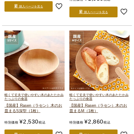
購入ページを見る
購入ページを見る
軽くて丈夫で使いやすい
木のあたたかみ
軽くて丈夫で使いやすい
木のあたたかみ
たっぷりの食器
たっぷりの食器
【国産】Rasen（ラセン）
木のお
【国産】Rasen（ラセン）
木のお
皿
まるS深型（1枚）
皿
まるM（1枚）
¥
2,530
¥
2,860
特別価格
税込
特別価格
税込