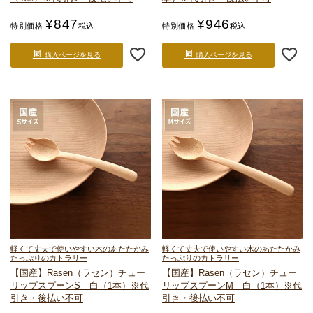
¥
847
¥
946
特別価格
税込
特別価格
税込
購入ページを見る
購入ページを見る
軽くて丈夫で使いやすい
木のあたたかみ
軽くて丈夫で使いやすい
木のあたたかみ
たっぷりのカトラリー
たっぷりのカトラリー
【国産】Rasen（ラセン）
チュー
【国産】Rasen（ラセン）
チュー
リップスプーン
S 白（1本）
※代
リップスプーン
M 白（1本）
※代
引き・後払い不可
引き・後払い不可