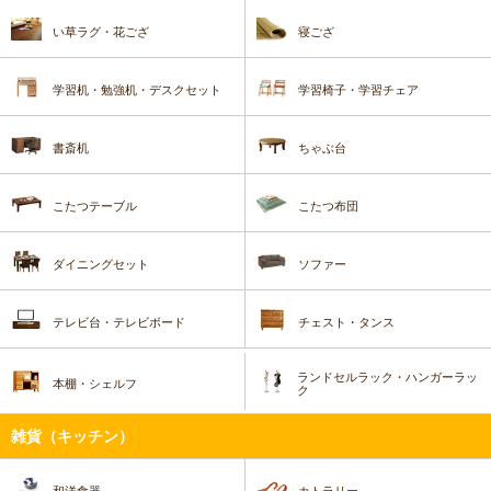
い草ラグ・花ござ
寝ござ
学習机・勉強机・デスクセット
学習椅子・学習チェア
書斎机
ちゃぶ台
こたつテーブル
こたつ布団
ダイニングセット
ソファー
テレビ台・テレビボード
チェスト・タンス
ランドセルラック・ハンガーラッ
本棚・シェルフ
ク
雑貨（キッチン）
和洋食器
カトラリー