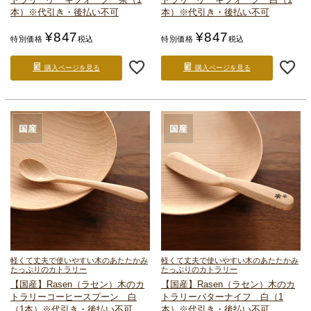
本）
※代引き・後払い不可
本）
※代引き・後払い不可
¥
847
¥
847
特別価格
税込
特別価格
税込
購入ページを見る
購入ページを見る
軽くて丈夫で使いやすい
木のあたたかみ
軽くて丈夫で使いやすい
木のあたたかみ
たっぷりのカトラリー
たっぷりのカトラリー
【国産】Rasen（ラセン）
木のカ
【国産】Rasen（ラセン）
木のカ
トラリー
コーヒースプーン 白
トラリー
バターナイフ 白（1
（1本）
※代引き・後払い不可
本）
※代引き・後払い不可