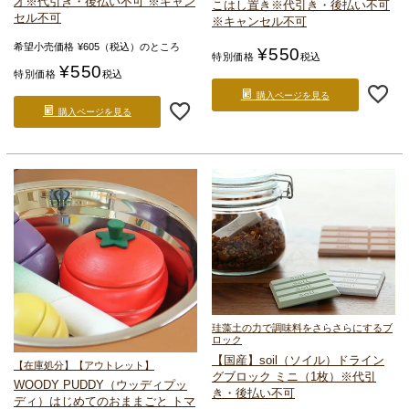
才
※代引き・後払い不可 ※キャン
こはし置き
※代引き・後払い不可
セル不可
※キャンセル不可
希望小売価格
¥
605
（税込）のところ
¥
550
特別価格
税込
¥
550
特別価格
税込
購入ページを見る
購入ページを見る
珪藻土の力で調味料を
さらさらにするブ
ロック
【国産】soil（ソイル）
ドライン
【在庫処分】【アウトレット】
グブロック ミニ（1枚）
※代引
WOODY PUDDY（ウッディプッ
き・後払い不可
ディ）
はじめてのおままごと トマ