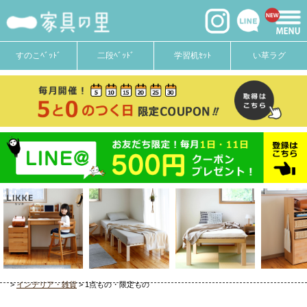
すのこﾍﾞｯﾄﾞ
二段ﾍﾞｯﾄﾞ
学習机ｾｯﾄ
い草ラグ
インテリア・雑貨
1点もの・限定もの