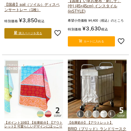
【国産】い草お座布「刺し子」
【国産】soil（ソイル）
ディスペ
(中) (45×45cm) インスタイル
ンサートレー（1枚）
(inSTYLE)
¥
3,850
希望小売価格
¥
4,400
（税込）のところ
特別価格
税込
¥
3,630
特別価格
税込
購入ページを見る
カートに入れる
【ポイント10倍】【在庫処分】【アウト
【在庫処分】【アウトレット】
レット】可愛らしいデザインにほっこり
BRID（ブリッド）
ランドリースク