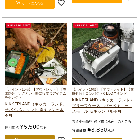
カートに入れる
【ポイント10倍】【アウトレット】【在
【ポイント10倍】【アウトレット】【在
庫処分】いざという時に役立つアイテム
庫処分】コンパクトなBBQスタンド
をセレクト
KIKKERLAND（キッカーランド）
KIKKERLAND（キッカーランド）
ブリーフケース バーベキュー
サバイバル キット ※キャンセル
スモール ※キャンセル不可
不可
希望小売価格
¥
4,730
（税込）のところ
¥
5,500
特別価格
税込
¥
3,850
特別価格
税込