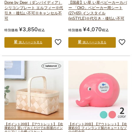
Done by Deer（ダンバイディア）
【国産】い草 い草ベビーカーカバ
シリコンプレート エルフィー
※代
ー 「OtO」
ベビーカー用シート
引き・後払い不可
※キャンセル不
(27×65) インスタイル
可
(inSTYLE)
※代引き・後払い不可
¥
3,850
¥
4,070
特別価格
税込
特別価格
税込
購入ページを見る
購入ページを見る
【ポイント20倍】【アウトレット】【在
【ポイント20倍】【アウトレット】【在
庫処分】置いておくだけでお部屋のイン
庫処分】フィンランド製のキュートなゾ
テリアに！白樺バスケット
ウの貯金箱