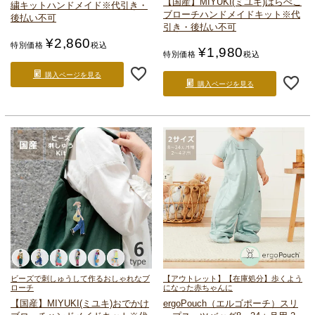
【国産】MIYUKI(ミユキ)
はらぺこ
繍キット
ハンドメイド
※代引き・
ブローチ
ハンドメイドキット
※代
後払い不可
引き・後払い不可
¥
2,860
特別価格
税込
¥
1,980
特別価格
税込
購入ページを見る
購入ページを見る
ビーズで刺しゅうして作るおしゃれなブ
【アウトレット】【在庫処分】歩くよう
ローチ
になった赤ちゃんに
【国産】MIYUKI(ミユキ)
おでかけ
ergoPouch（エルゴポーチ）
スリ