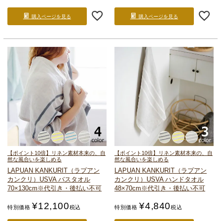
購入ページを見る
購入ページを見る
【ポイント10倍】リネン素材本来の、自
【ポイント10倍】リネン素材本来の、自
然な風合いを楽しめる
然な風合いを楽しめる
LAPUAN KANKURIT（ラプアン
LAPUAN KANKURIT（ラプアン
カンクリ）
USVA バスタオル
カンクリ）
USVA ハンドタオル
70×130cm
※代引き・後払い不可
48×70cm
※代引き・後払い不可
¥
12,100
¥
4,840
特別価格
税込
特別価格
税込