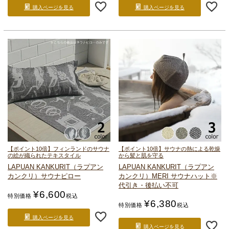
購入ページを見る
購入ページを見る
【ポイント10倍】フィンランドのサウナ
【ポイント10倍】サウナの熱による乾燥
の絵が織られたテキスタイル
から髪と肌を守る
LAPUAN KANKURIT（ラプアン
LAPUAN KANKURIT（ラプアン
カンクリ）
サウナピロー
カンクリ）
MERI サウナハット
※
代引き・後払い不可
¥
6,600
特別価格
税込
¥
6,380
特別価格
税込
購入ページを見る
購入ページを見る