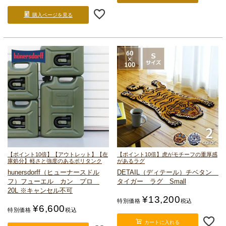
購入ページを見る
【ポイント10倍】【アウトレット】【在
【ポイント10倍】虎がモチーフの重厚感
庫処分】軽さと強度のあるポリタンク
があるラグ
hunersdorff（ヒューナースドル
DETAIL（ディテール）
チベタン
フ）
フューエル カン プロ
タイガー ラグ Small
20L ※キャンセル不可
¥
13,200
特別価格
税込
¥
6,600
特別価格
税込
カートに入れる