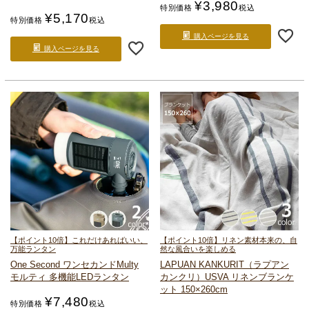
¥
3,980
特別価格
税込
¥
5,170
特別価格
税込
購入ページを見る
購入ページを見る
【ポイント10倍】これだけあればいい、
【ポイント10倍】リネン素材本来の、自
万能ランタン
然な風合いを楽しめる
One Second ワンセカンド
Multy
LAPUAN KANKURIT（ラプアン
モルティ 多機能LEDランタン
カンクリ）
USVA リネンブランケ
ット 150×260cm
¥
7,480
特別価格
税込