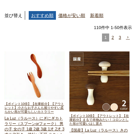
並び替え
おすすめ順
価格が安い順
新着順
110
件中
1
-
50
件表示
1
2
3
【ポイント10倍】【在庫処分】【アウト
レット】小さなお子さんも握りやすい
柔
らかい形が可愛らしいカトラリー
【ポイント10倍】【アウトレット】【在
La Luz（ラルース）
にぎにぎカト
庫処分】まるで本物みたい！
コロンとし
ラリー
（スプーンorフォーク）
男
た形が可愛いはし置き
の子 女の子 1歳 2歳 3歳 1才 2才 3
【国産】La Luz（ラルース）
きの