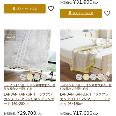
¥
31,900
特別価格
税込
購入ページを見る
購入ページを見る
【ポイント10倍】リネン素材本来の、自
【ポイント10倍】リネン素材本来の、自
然な風合いを楽しめる
然な風合いを楽しめる
LAPUAN KANKURIT（ラプアン
LAPUAN KANKURIT（ラプアン
カンクリ）
USVA リネンブランケ
カンクリ）
USVA マルチユースタ
ット 150×200cm
オル 95×180cm
¥
29,700
¥
17,600
特別価格
税込
特別価格
税込