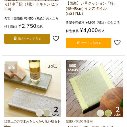
【国産】い草クッション「粋」
り
錆中千段（1枚）※キャンセル
(48×48cm) インスタイル
不可
(inSTYLE)
希望小売価格
¥
3,850
（税込）のところ
希望小売価格
¥
4,950
（税込）のところ
¥
2,750
特別価格
税込
¥
4,000
特別価格
税込
購入ページを見る
カートに入れる
珪藻土の力で水分を
しっかり吸い取るト
健康い草100％使用
レー