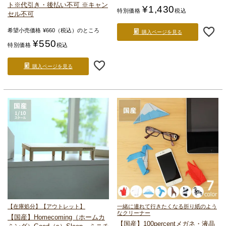
ト
※代引き・後払い不可 ※キャン
¥
1,430
特別価格
税込
セル不可
希望小売価格
¥
660
（税込）のところ
購入ページを見る
¥
550
特別価格
税込
購入ページを見る
【在庫処分】【アウトレット】
一緒に連れて行きたくなる
折り紙のよう
なクリーナー
【国産】Homecoming（ホームカ
【国産】100percent
メガネ・液晶