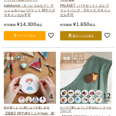
kallekorvid（カッレコルビド）
マ
PALASET（パラセット）
エレフ
ッシュルームバスケット Mサイズ
ァントバンク Sサイズ ※キャン
※キャンセル不可
セル不可
¥
14,300
¥
1,650
特別価格
税込
特別価格
税込
カートに入れる
購入ページを見る
絵を描くように刺しゅうを楽しめる
ビーズで刺しゅうして作るおいしそうな
ブローチ
【国産】MIYUKI(ミユキ)
nuie 刺