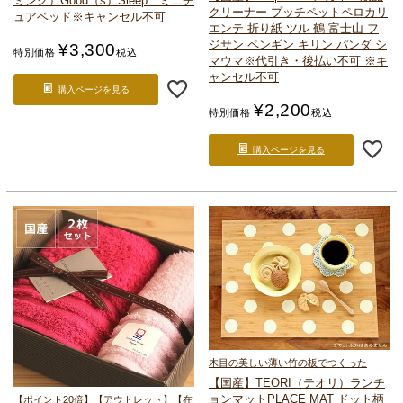
ミング）
Good（s）Sleep ミニチ
クリーナー プッチペット
ペロカリ
ュアベッド
※キャンセル不可
エンテ 折り紙 ツル 鶴 富士山 フ
ジサン ペンギン キリン パンダ シ
¥
3,300
特別価格
税込
マウマ
※代引き・後払い不可 ※キ
ャンセル不可
購入ページを見る
¥
2,200
特別価格
税込
購入ページを見る
木目の美しい薄い竹の板でつくった
【国産】TEORI（テオリ）
ランチ
ョンマット
PLACE MAT ドット柄
【ポイント20倍】【アウトレット】【在