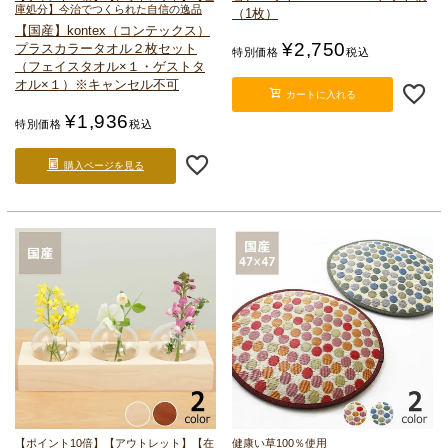
庫処分】今治でつくられた自信の逸品
（1枚）
【国産】kontex（コンテックス）
¥
2,750
プラスカラー
タオル２枚セット
特別価格
税込
（フェイスタオル×１・ゲストタ
オル×１）※キャンセル不可
カートに入れる
¥
1,936
特別価格
税込
購入ページを見る
【ポイント10倍】【アウトレット】【在
健康い草100％使用