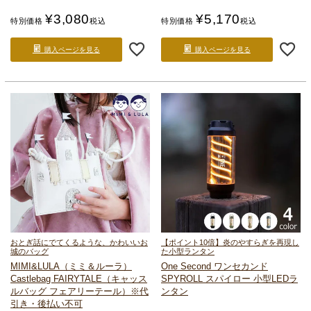
¥
3,080
¥
5,170
特別価格
税込
特別価格
税込
購入ページを見る
購入ページを見る
おとぎ話にでてくるような、かわいいお
【ポイント10倍】炎のやすらぎを再現し
城のバッグ
た小型ランタン
MIMI&LULA（ミミ＆ルーラ）
One Second ワンセカンド
Castlebag FAIRYTALE（キャッス
SPYROLL スパイロー 小型LEDラ
ルバッグ フェアリーテール）
※代
ンタン
引き・後払い不可