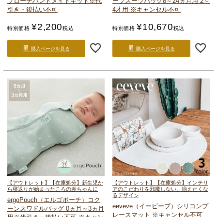
ブローチ
ハンドメイドキット
※代
ープスーツバッグ
8～24ヵ月用 2～
引き・後払い不可
4才用 ※キャンセル不可
¥
2,200
¥
10,670
特別価格
税込
特別価格
税込
購入ページを見る
購入ページを見る
【アウトレット】【在庫処分】新生児か
【アウトレット】【在庫処分】インテリ
ら寝返りが始まったころの赤ちゃんに
アのこだわりを邪魔しない、揃えたくな
るデザイン
ergoPouch（エルゴポーチ）
コク
eeveve（イービーブ）
シリコンプ
ーンスワドルバッグ
0ヵ月～3ヵ月
レースマット ※キャンセル不可