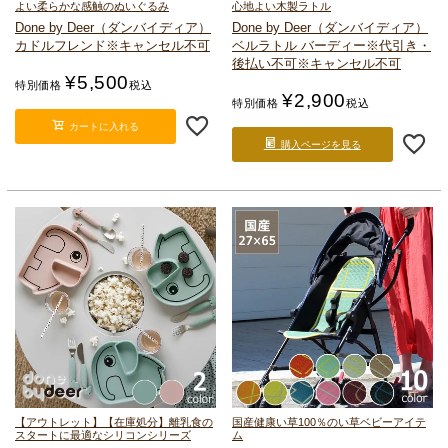
よい柔らかな感触のぬいぐるみ
心地よい木製ラトル
Done by Deer（ダンバイディア）
Done by Deer（ダンバイディア）
カドルフレンド
※キャンセル不可
ベルラトル バーディー
※代引き・
後払い不可
※キャンセル不可
¥
5,500
特別価格
税込
¥
2,900
特別価格
税込
カートに入れる
購入ページを見る
【アウトレット】【在庫処分】離乳食の
国産健康い草100％のい草ベビーアイテ
スタートに最適なシリコンシリーズ
ム