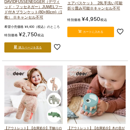
DAVIDFUSSENEGGER（デヴィ
エアバスケット 28L
手洗い可能
ッド・フッセネガー）JUWEL
フー
折り畳み可能
※キャンセル不可
ド付きブランケット(80×80cm)（1
枚） ※キャンセル不可
¥
4,950
特別価格
税込
希望小売価格
¥
4,400
（税込）のところ
カートに入れる
¥
2,750
特別価格
税込
購入ページを見る
【アウトレット】【在庫処分】手触りの
【アウトレット】【在庫処分】木の音が