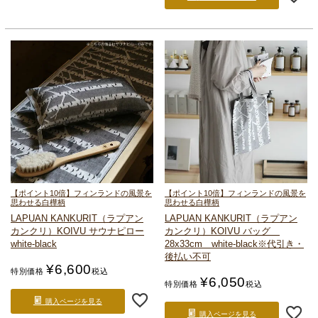
【ポイント10倍】フィンランドの風景を
【ポイント10倍】フィンランドの風景を
思わせる白樺柄
思わせる白樺柄
LAPUAN KANKURIT（ラプアン
LAPUAN KANKURIT（ラプアン
カンクリ）
KOIVU サウナピロー
カンクリ）
KOIVU バッグ
white-black
28x33cm white-black
※代引き・
後払い不可
¥
6,600
特別価格
税込
¥
6,050
特別価格
税込
購入ページを見る
購入ページを見る