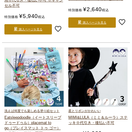
用
※代引き・後払い不可 ※キャン
セル不可
¥
2,640
特別価格
税込
¥
5,940
特別価格
税込
購入ページを見る
購入ページを見る
洗えば何度でも楽しめる塗り絵セット
星とリボンがかわいい
Eatsleepdoodle（イートスリープ
MIMI&LULA（ミミ＆ルーラ）ステ
ドゥードゥル）placemat to
ッキ
※代引き・後払い不可
go（プレイスマット トゥ ゴー）