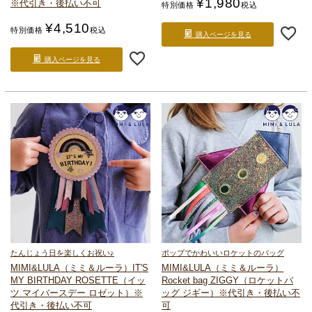
¥
1,980
※代引き・後払い不可
特別価格
税込
¥
4,510
特別価格
税込
購入ページを見る
購入ページを見る
たんじょう日を楽しくお祝い♪
ポップでかわいいロケットのバッグ
MIMI&LULA（ミミ＆ルーラ）IT'S
MIMI&LULA（ミミ＆ルーラ）
MY BIRTHDAY ROSETTE（イッ
Rocket bag ZIGGY（ロケットバ
ツ マイバースデー ロゼット）
※
ッグ ジギー）
※代引き・後払い不
代引き・後払い不可
可