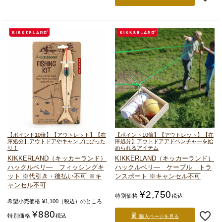
【ポイント10倍】【アウトレット】【在
【ポイント10倍】【アウトレット】【在
庫処分】
アウトドアやキャンプにぴった
庫処分】アウトドアアドベンチャーを始
り！
められるアイテム
KIKKERLAND（キッカーランド）
KIKKERLAND（キッカーランド）
ハックルベリ― フィッシングキ
ハックルベリ― ケーブル トラ
ット
※代引き・後払い不可 ※キ
ンスポート ※キャンセル不可
ャンセル不可
¥
2,750
特別価格
税込
希望小売価格
¥
1,100
（税込）のところ
¥
880
特別価格
税込
購入ページを見る