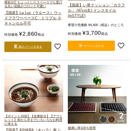
庫処分】ちょっとしたスペースでも置け
【国産】い草クッション「カラフ
る
丸い花瓶がコロンと可愛い
ル」 (47cm丸) インスタイル
【国産】La Luz（ラルース）
ウッ
(inSTYLE)
ドフラワーベースC トリプル ※
キャンセル不可
希望小売価格
¥
4,400
（税込）のところ
¥
3,700
¥
2,860
特別価格
税込
特別価格
税込
カートに入れる
購入ページを見る
【ポイント10倍】【在庫処分】【アウト
レット】和から洋までいろいろなお料理
に使える
健康い草100％使用
【国産】KIHARA（キハラ）
丼ぶ