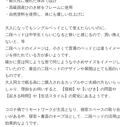
・耐久性に優れた厚みで設計
・高級国産ひのき材をフレームに使用
・自然塗料を使用し、体にも優しい仕上げに
大人になってもシングルベッドとして使えたらいいのに。
二段ベッドは中学生くらいになると狭いと感じるので、買い換え
ないと。等
二段ベッドのイメージは、小さくて普通のベッドとは違うイメー
ジを持たれている方が多いようです。
確かに昔は同じような形で同じような小さめサイズをイメージし
ていたので、最近の二段ベッドのデザインや展開はとても面白い
ものです。
大人同士で眠る為にご購入されるカップルやご夫婦の方もいらっ
しゃり、理由をお伺いすると、【寝相】や【いびき】の問題や
【起きる時間】や【生活スタイル】の変化にあるようです。
コロナ禍でリモートワークが主流となり、個室スペースの取り合
いがある中、寝室＋書斎のキープ法として、二段ベッドの活用は
効果的なようです。