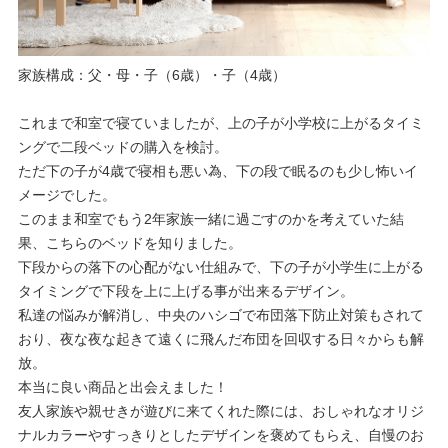
家族構成：父・母・子（6歳）・子（4歳）
これまで和室で寝ていましたが、上の子が小学校に上がるタイミ
ングで二段ベッドの購入を検討。
ただ下の子が4歳で寝相も悪い為、下の段で眠るのも少し怖いイ
メージでした。
このまま和室でもう2年家族一緒に過ごすのかを考えていた結
果、こちらのベッドを知りました。
下段からの落下の心配がない仕組みで、下の子が小学生に上がる
タイミングで下段を上に上げる事が出来るデザイン。
私達の悩みが解消し、中央のハシゴで布団落下防止対策もされて
おり、夜な夜な起きて遠くに飛んだ布団を回収する日々からも解
放。
本当に良い商品と出会えました！
友人家族や親せきが遊びに来てくれた際には、おしゃれなオリジ
ナルカラーやすっきりとしたデザインを褒めてもらえ、自慢のお