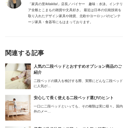
「家具の里/kitakita!」店長／バイヤー 趣味：水泳。インテリ
ア全般とこまもの雑貨や文具好き。 最近は日本の伝統技術を
取り入れたデザイン家具や雑貨、北欧やヨーロッパのビンテ
ージ家具・食器等にもはまっております。
関連する記事
人気の二段ベッドとおすすめオプション商品のご
紹介
二段ベッドの購入を検討する際、実際にどんな二段ベッド
に人気が…
安心して長く使える二段ベッド選びのヒント
一口に二段ベッドといっても、その種類は実に様々。国内
外のメー…