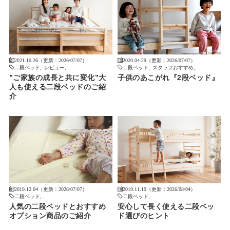
2021.10.26（更新：2026/07/07）
2020.04.29（更新：2026/07/07）
二段ベッド
,
レビュー
,
二段ベッド
,
スタッフおすすめ
,
”ご家族の成長と共に変化”大
子供のあこがれ『2段ベッド』
人も使える二段ベッドのご紹
介
2019.12.04（更新：2026/07/07）
2019.11.19（更新：2026/08/04）
二段ベッド
,
二段ベッド
,
人気の二段ベッドとおすすめ
安心して長く使える二段ベッ
オプション商品のご紹介
ド選びのヒント