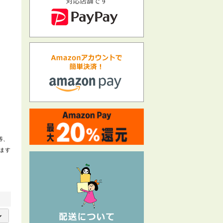
等、
ます