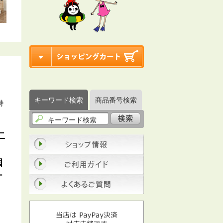
、
キーワード検索
商品番号検索
特
二
国
ナ