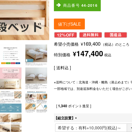
商品番号
44-2016
値下げSALE
169,400
希望小売価格
¥
（税込）のところ
147,400
¥
特別価格
税込
送料込
※送料について：北海道・沖縄・離島（港止めまで）
一部地域では、別途追加料金をいただく場合がござい
[
1,340
ポイント進呈 ]
【組立設置】
(
必