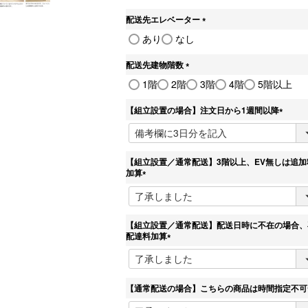
須
)
配送先エレベーター
(
あり
なし
必
須
配送先建物階数
)
(
1階
2階
3階
4階
5階以上
必
須
【組立設置の場合】注文日から1週間以降
)
(
必
須
)
【組立設置／通常配送】3階以上、EV無しは追加
加算
(
必
須
)
【組立設置／通常配送】配送日時に不在の場合、
配達料加算
(
必
須
)
【通常配送の場合】こちらの商品は時間指定不可