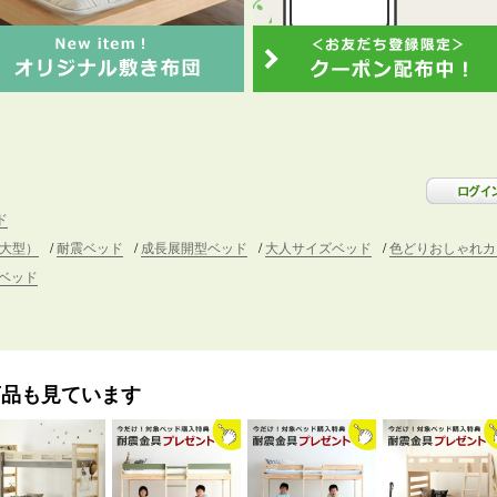
ド
大型）
耐震ベッド
成長展開型ベッド
大人サイズベッド
色どりおしゃれカ
ベッド
商品も見ています