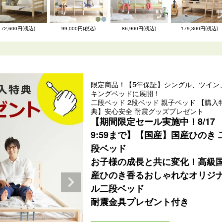
72,600円(税込)
99,000円(税込)
86,900円(税込)
179,300円(税込)
限定商品！【5年保証】シングル、ツイン
キングベッドに展開！
二段ベッド 2段ベッド 親子ベッド 【購入
典】安心安全 耐震グッズプレゼント
【期間限定セール実施中！8/17
9:59まで】【国産】国産ひのき 
段ベッド
お子様の成長と共に変化！高級
産ひのき香るおしゃれなオリジ
ル二段ベッド
耐震金具プレゼント付き