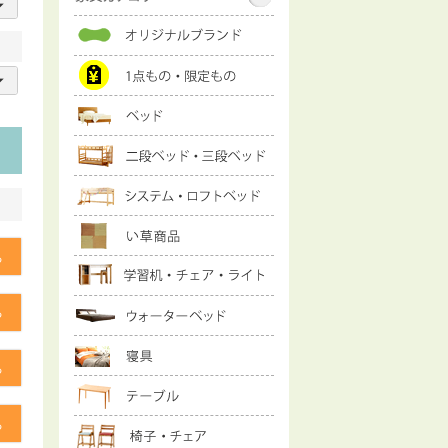
必
須
)
る
る
る
る