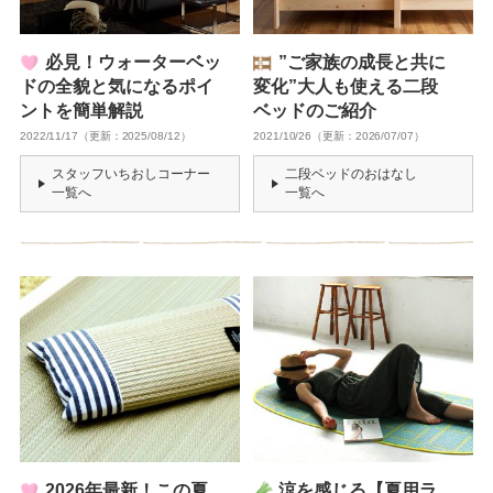
必見！ウォーターベッ
”ご家族の成長と共に
ドの全貌と気になるポイ
変化”大人も使える二段
ントを簡単解説
ベッドのご紹介
2022/11/17（更新：2025/08/12）
2021/10/26（更新：2026/07/07）
スタッフいちおしコーナー
二段ベッドのおはなし
一覧へ
一覧へ
2026年最新！この夏
涼を感じる【夏用ラ