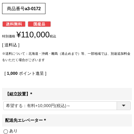
商品番号
a3-0172
¥
110,000
特別価格
税込
送料込
※送料について：北海道・沖縄・離島（港止めまで）等、一部地域では、別途追加料金
をいただく場合がございます
[
1,000
ポイント進呈 ]
【組立設置】
(
必
須
)
配送先エレベーター
(
あり
必