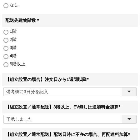
なし
須
)
配送先建物階数
(
1階
必
2階
須
)
3階
4階
5階以上
【組立設置の場合】注文日から1週間以降
(
必
須
)
【組立設置／通常配送】3階以上、EV無しは追加料金加算
(
必
須
)
【組立設置／通常配送】配送日時に不在の場合、再配達料加算