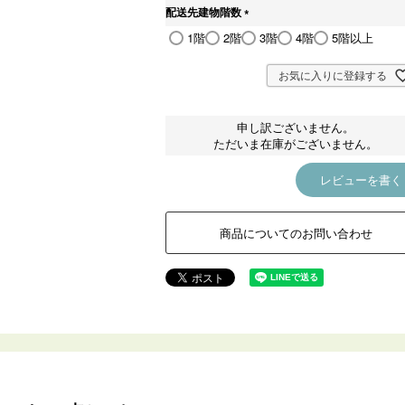
須
配送先建物階数
)
(
1階
2階
3階
4階
5階以上
必
須
)
お気に入りに登録する
申し訳ございません。
ただいま在庫がございません。
レビューを書く
商品についてのお問い合わせ