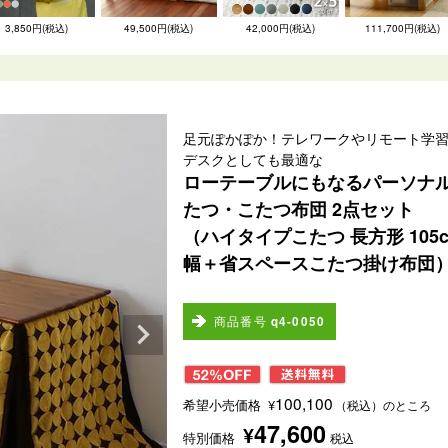
3,850円(税込)
49,500円(税込)
42,000円(税込)
111,700円(税込)
足元ぽかぽか！テレワークやリモート学
デスクとしても最適な
ローテーブルにもなるパーソナ
たつ・こたつ布団 2点セット
（ハイタイプこたつ 長方形 105
幅＋省スペースこたつ掛け布団
商品番号
q4-0050
100,100
希望小売価格
¥
（税込）のところ
47,600
¥
特別価格
税込