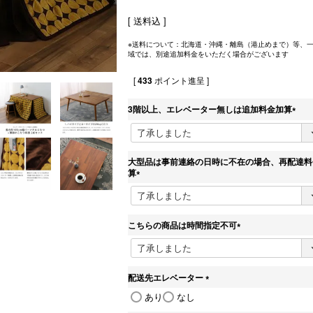
送料込
※送料について：北海道・沖縄・離島（港止めまで）等、
域では、別途追加料金をいただく場合がございます
[
433
ポイント進呈 ]
3階以上、エレベーター無しは追加料金加算
(
必
須
)
大型品は事前連絡の日時に不在の場合、再配達料
算
(
必
須
)
こちらの商品は時間指定不可
(
必
須
)
配送先エレベーター
(
あり
なし
必