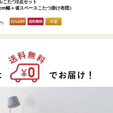
ルこたつ2点セット
05cm幅＋省スペースこたつ掛け布団）
0円）