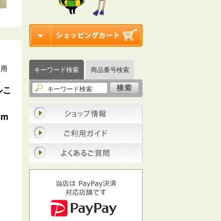
習用
キーワード検索
商品番号検索
ルこ
cm
）