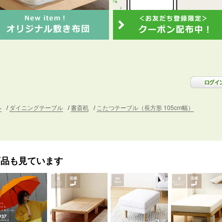
ル
ダイニングテーブル
書斎机
こたつテーブル（長方形 105cm幅）
商品も見ています