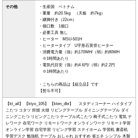
その他
・生産国 ベトナム
・重量 約20.5kg （天板 約7kg）
・継脚付き（22cm）
・個口数 1個口
・必要工具 無し
・ヒーター MSU-501H
・ヒータータイプ U字形石英管ヒーター
・消費電力量（強）約170WH/（弱）約80WH
※1時間あたり
・電気代目安（強）約4.6円/（弱）約2.2円
※1時間あたり
・こちらの商品は【組立品】です
【熨斗不可】
【kt_all】 【ktyo_105】 【kten_dbr】 スタディコーナー ハイタイプ
こたつ コタツ 炬燵 火燵 リビングテーブル ダイニングテーブル ダイ
ニングこたつ リビングこたつ テーブル式こたつ 椅子式こたつ 電気 テ
レワーク 在宅ワーク リモートワーク オンラインワーク リモート学習
オンライン学習 自宅学習 リビング学習 ステイホーム 学習机 書斎机
学習デスク 勉強机 テーブル おしゃれ おすすめ 省エネ シンプル 木製