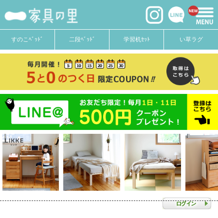
すのこﾍﾞｯﾄﾞ
二段ﾍﾞｯﾄﾞ
学習机ｾｯﾄ
い草ラグ