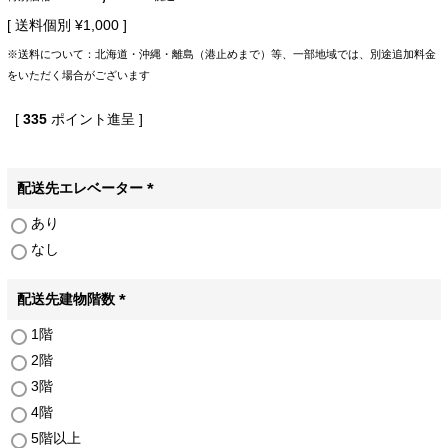
送料個別
¥
1,000
※送料について：北海道・沖縄・離島（港止めまで）等、一部地域では、別途追加料金
をいただく場合がございます
[
335
ポイント進呈 ]
配送先エレベーター
(
あり
必
なし
須
)
配送先建物階数
(
1階
必
2階
須
)
3階
4階
5階以上