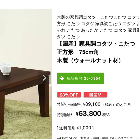
木製の家具調コタツ・こたつこたつ コタツ
方形 こたつ コタツ 家具調こたつ コタツ 
ゃれ こたつ あったか こたつ コタツ 家具
タツ こたつ
【国産】家具調コタツ・こたつ
正方形 75cm角
木製（ウォールナット材）
商品番号
25-0354
89,100
希望小売価格
¥
（税込）のところ
63,800
¥
特別価格
税込
1,000
送料個別
¥
※送料について：北海道・沖縄・離島（港止めまで）等、