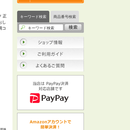
 正
キーワード検索
商品番号検索
おし
調コ
一部地