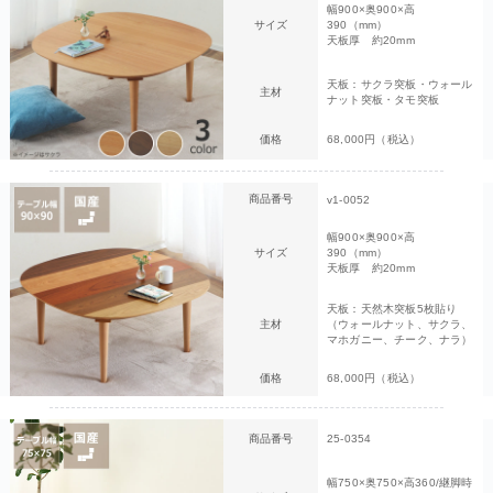
幅900×奥900×高
サイズ
390（mm）
天板厚 約20mm
天板：サクラ突板・ウォール
主材
ナット突板・タモ突板
価格
68,000円（税込）
商品番号
v1-0052
幅900×奥900×高
サイズ
390（mm）
天板厚 約20mm
天板：天然木突板5枚貼り
主材
（ウォールナット、サクラ、
マホガニー、チーク、ナラ）
価格
68,000円（税込）
商品番号
25-0354
幅750×奥750×高360/継脚時