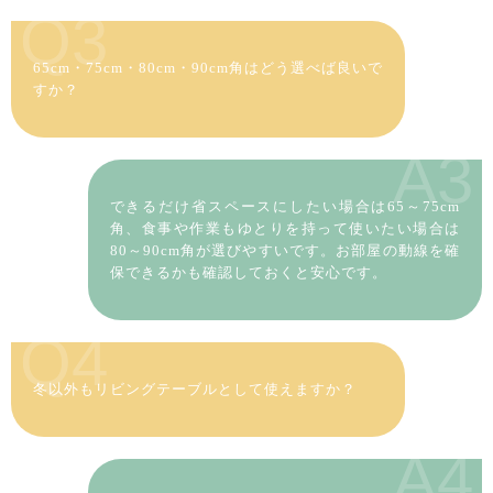
Q3
65cm・75cm・80cm・90cm角はどう選べば良いで
すか？
A3
できるだけ省スペースにしたい場合は65～75cm
角、食事や作業もゆとりを持って使いたい場合は
80～90cm角が選びやすいです。お部屋の動線を確
保できるかも確認しておくと安心です。
Q4
冬以外もリビングテーブルとして使えますか？
A4