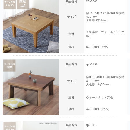
商品番号
25-0607
幅750×奥750×高360/継脚時
サイズ
410 mm
天板厚 約31mm
天板素材 ウォールナット突
主材
板
価格
63,800円（税込）
商品番号
q4-0130
幅800×奥800×高360/継脚時
サイズ
410 mm
天板厚 約50mm
主材
ウォールナット突板
価格
44,000円（税込）
商品番号
q4-0112