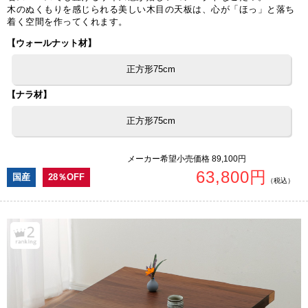
木のぬくもりを感じられる美しい木目の天板は、心が「ほっ」と落ち
着く空間を作ってくれます。
【ウォールナット材】
正方形75cm
【ナラ材】
正方形75cm
メーカー希望小売価格 89,100円
63,800円
国産
28％OFF
（税込）