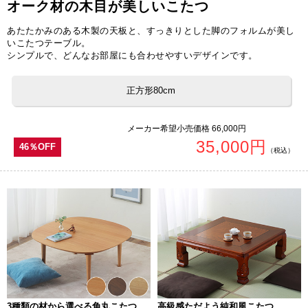
オーク材の木目が美しいこたつ
あたたかみのある木製の天板と、すっきりとした脚のフォルムが美し
いこたつテーブル。
シンプルで、どんなお部屋にも合わせやすいデザインです。
正方形80cm
メーカー希望小売価格 66,000円
35,000円
46％OFF
（税込）
3種類の材から選べる角丸こたつ
高級感ただよう純和風こたつ