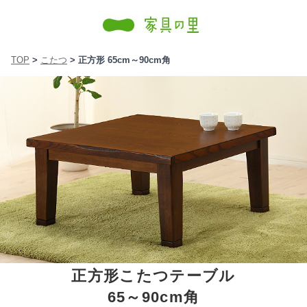
TOP
>
こたつ
> 正方形 65cm～90cm角
正方形こたつテーブル
65～90cm角