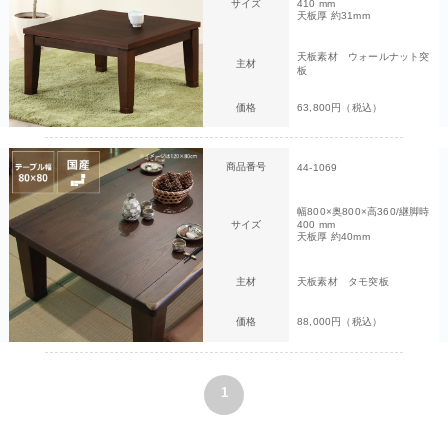
サイズ
410 mm
天板厚 約31mm
天板素材 ウォールナット突
主材
板
価格
63,800円（税込）
商品番号
44-1069
幅800×奥800×高360/継脚時
サイズ
400 mm
天板厚 約40mm
主材
天板素材 タモ突板
価格
88,000円（税込）
1