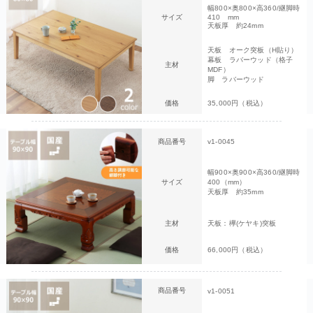
幅800×奥800×高360/継脚時
サイズ
410 mm
天板厚 約24mm
天板 オーク突板（H貼り）
幕板 ラバーウッド（格子
主材
MDF）
脚 ラバーウッド
価格
35,000円（税込）
商品番号
v1-0045
幅900×奥900×高360/継脚時
サイズ
400（mm）
天板厚 約35mm
主材
天板：欅(ケヤキ)突板
価格
66,000円（税込）
商品番号
v1-0051