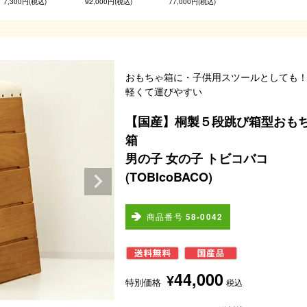
7,300円(税込)
92,000円(税込)
77,000円(税込)
おもちゃ箱に・子供用スツールとしても
軽くて運びやすい
【国産】桐製５段跳び箱型おも
箱
男の子 女の子 トビコバコ
(TOBIcoBACO)
商品番号
58-0042
44,000
¥
特別価格
税込