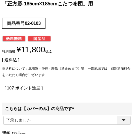
「正方形 185cm×185cmこたつ布団」用
商品番号
02-0103
¥
11,800
特別価格
税込
送料込
※送料について：北海道・沖縄・離島（港止めまで）等、一部地域では、別途追加料金
をいただく場合がございます
[
107
ポイント進呈 ]
こちらは【カバーのみ】の商品です
(
必
須
選択
カラー
)