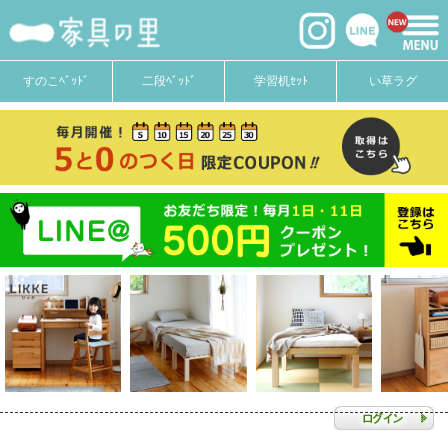
すのこﾍﾞｯﾄﾞ
二段ﾍﾞｯﾄﾞ
学習机ｾｯﾄ
い草ラグ