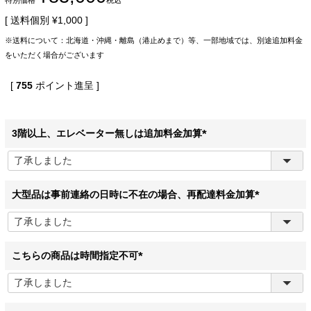
送料個別
¥
1,000
※送料について：北海道・沖縄・離島（港止めまで）等、一部地域では、別途追加料金
をいただく場合がございます
[
755
ポイント進呈 ]
3階以上、エレベーター無しは追加料金加算
(
必
須
)
大型品は事前連絡の日時に不在の場合、再配達料金加算
(
必
須
)
こちらの商品は時間指定不可
(
必
須