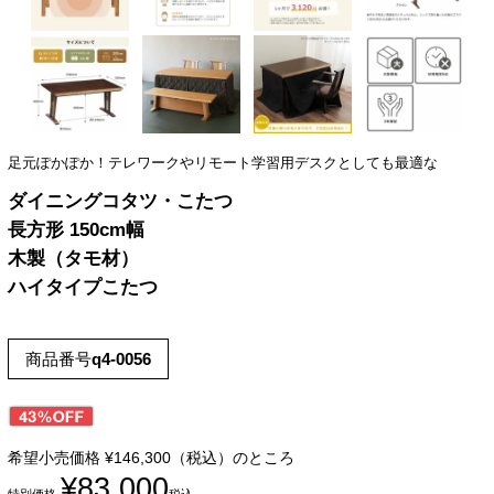
足元ぽかぽか！テレワークやリモート学習用デスクとしても最適な
ダイニングコタツ・こたつ
長方形 150cm幅
木製（タモ材）
ハイタイプこたつ
商品番号
q4-0056
希望小売価格
¥
146,300
（税込）のところ
¥
83,000
特別価格
税込