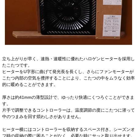
立ち上がりが早く、速熱・速暖性に優れたハロゲンヒーターを採用し
たこたつです。
ヒーターをU字形に曲げて発光長を長くし、さらにファンモーターが
こたつ内部の空気を攪拌することにより、こたつの中をムラなく効率
的に暖めることができます。
厚さは約41mmの薄型設計で、ゆったり快適にくつろぐことができま
す。
片手で調整できるコントローラーは、温度調節の度にこたつに潜って
中のつまみを回す煩わしさがありません。
ヒーター横にはコントローラーを収納するスペース付き。シーズンオ
フ時の収納の際に困ることがなく、必要な時にサッと取り出せます。