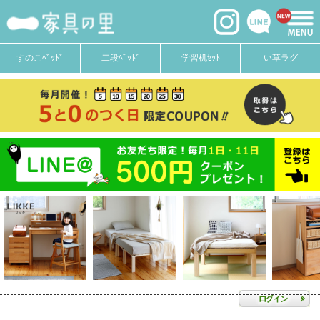
すのこﾍﾞｯﾄﾞ
二段ﾍﾞｯﾄﾞ
学習机ｾｯﾄ
い草ラグ