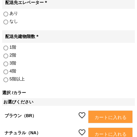
)
配送先エレベーター
(
あり
必
なし
須
)
配送先建物階数
(
1階
必
2階
須
)
3階
4階
5階以上
選択
カラー
お選びください
ブラウン（BR）
カートに入れる
ナチュラル（NA）
カートに入れる