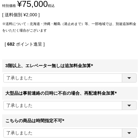
¥
75,000
特別価格
税込
送料個別
¥
2,000
※送料について：北海道・沖縄・離島（港止めまで）等、一部地域では、別途追加料金
をいただく場合がございます
[
682
ポイント進呈 ]
3階以上、エレベーター無しは追加料金加算
(
必
須
)
大型品は事前連絡の日時に不在の場合、再配達料金加算
(
必
須
)
こちらの商品は時間指定不可
(
必