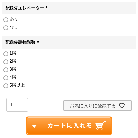
須
)
配送先エレベーター
(
あり
必
なし
須
)
配送先建物階数
(
1階
必
2階
須
)
3階
4階
5階以上
お気に入りに登録する