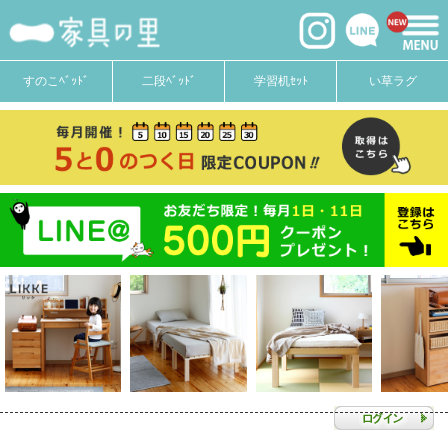
すのこﾍﾞｯﾄﾞ
二段ﾍﾞｯﾄﾞ
学習机ｾｯﾄ
い草ラグ