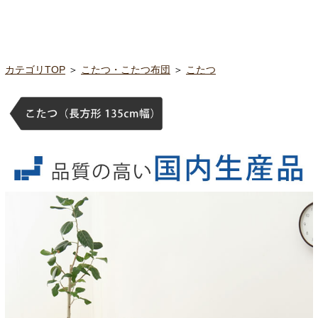
カテゴリTOP
＞
こたつ・こたつ布団
＞
こたつ