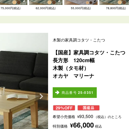
75,000円(税込)
62,000円(税込)
55,000円(税込)
78,800円(税込)
木製の家具調コタツ・こたつ
【国産】家具調コタツ・こたつ
長方形 120cm幅
木製（タモ材）
オカヤ マリーナ
商品番号
25-0351
93,500
希望小売価格
¥
（税込）のところ
66,000
¥
特別価格
税込