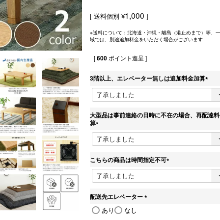
1,000
送料個別
¥
※送料について：北海道・沖縄・離島（港止めまで）等、
域では、別途追加料金をいただく場合がございます
[
600
ポイント進呈 ]
3階以上、エレベーター無しは追加料金加算
(
必
須
)
大型品は事前連絡の日時に不在の場合、再配達料
算
(
必
須
)
こちらの商品は時間指定不可
(
必
須
)
配送先エレベーター
(
あり
なし
必