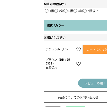
須
配送先建物階数
)
(
1階
2階
3階
4階
5階以上
必
須
)
選択
カラー
お選びください
ナチュラル（LB）
カートに入れ
ブラウン（DB：25-
0328）
—
在庫切れ
レビューを書く
商品についてのお問い合わせ