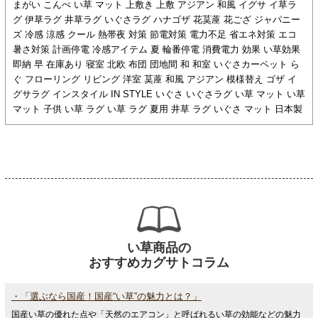
まがい こんぺ い草 マット 上敷き 上敷 アジアン 和風 イグサ イ草ラ
グ 伊草ラグ 井草ラグ いぐさラグ ハナゴザ 花茣蓙 花ござ ジャパニー
ズ 冷感 涼感 クール 熱帯夜 対策 節電対策 電力不足 省エネ対策 エコ
暑さ対策 計画停電 冷感アイテム 夏 輪番停電 消費電力 効果 い草効果
即納 早 在庫あり 寝室 北欧 布団 団地間 和 和室 いぐさカーペット ら
ぐ フローリング リビング 洋室 茣蓙 和風 アジアン 模様替え ゴザ イ
グサラグ インスタイル IN STYLE いぐさ いぐさラグ い草 マット い草
マット 子供 い草 ラグ い草 ラグ 夏用 井草 ラグ いぐさ マット 日本製
い草商品の
おすすめカグサトコラム
・「選ぶなら国産！国産“い草”の魅力とは？」
国産い草の優れた点や「天然のエアコン」と呼ばれるい草の効能などの魅力