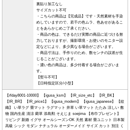
裏貼り加工なし
サイズカット不可
・こちらの商品は【完成品】です・天然素材を手染
めしていますので、若干の色ムラ、色あせがあるこ
とをあらかじめご了承ください。
・商品の色は、できるだけ実際の商品に近づける努
力しておりますが、撮影環境・お使いのモニター設
定などにより、多少異なる場合がございます。
・商品寸法は、手作りのため、数センチの誤差が生
じることがございます。
・濃い色の商品は、多少付着する場合がございま
す。
【熨斗不可】
【日時指定区分/小型】
【rfday8001-10000】 【igusa_ksm】 【IR_size_etc】 【IR_BK】
【IR_BR】 【IR_price1】 【igusa_modern】 【igusa_japanese】 【紋
織】 い草ラグ 畳マット ラグマット 井草 い草マット たたみ 涼しい 敷
物 国内生産 清涼 藺草 添島勲 そえじま soejima 【布巾プレゼント】
リビング 新婚 イグサ オールシーズンOK 天然 素材 畳ユニット 日本製
高級 シック モダン ナチュラル オーダーメイド サイズ カット 別注 く