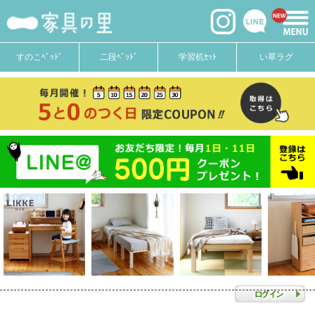
すのこﾍﾞｯﾄﾞ
二段ﾍﾞｯﾄﾞ
学習机ｾｯﾄ
い草ラグ