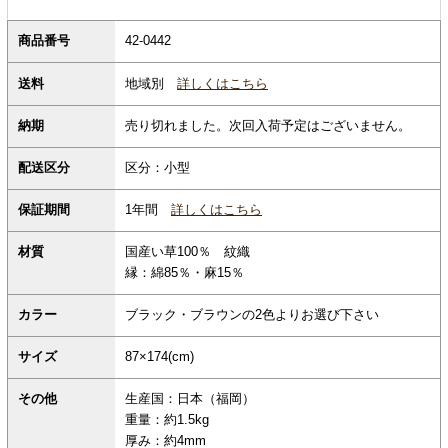
商品番号
42-0442
地域別
詳しくはこちら
送料
納期
売り切れました。次回入荷予定はございません。
配送区分
区分：小型
保証期間
1年間
詳しくはこちら
材質
国産い草100％ 紋織
縁：綿85％・麻15％
カラー
ブラック・ブラウンの2色よりお選び下さい
サイズ
87×174(cm)
その他
生産国：日本（福岡）
重量：約1.5kg
厚み：約4mm