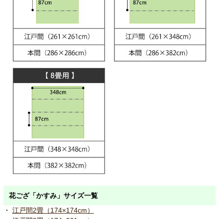
花ござ「かすみ」サイズ一覧
・
江戸間2畳（174×174cm）