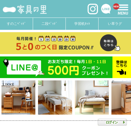
すのこﾍﾞｯﾄﾞ
二段ﾍﾞｯﾄﾞ
学習机ｾｯﾄ
い草ラグ