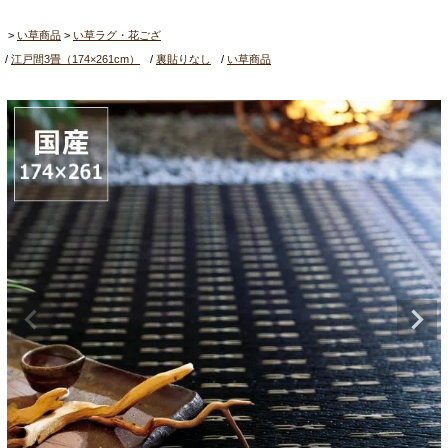
い草商品
い草ラグ・花ござ
江戸間3畳（174×261cm）
裏貼りなし
い草商品