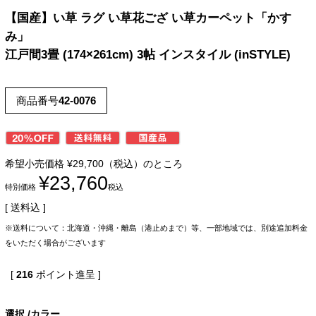
【国産】い草 ラグ い草花ござ い草カーペット「かす
み」
江戸間3畳 (174×261cm) 3帖 インスタイル (inSTYLE)
商品番号
42-0076
希望小売価格
¥
29,700
（税込）のところ
¥
23,760
特別価格
税込
送料込
※送料について：北海道・沖縄・離島（港止めまで）等、一部地域では、別途追加料金
をいただく場合がございます
[
216
ポイント進呈 ]
選択
カラー