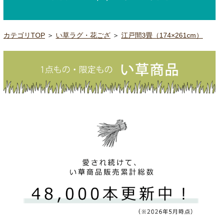
カテゴリTOP
＞
い草ラグ・花ござ
＞
江戸間3畳（174×261cm）