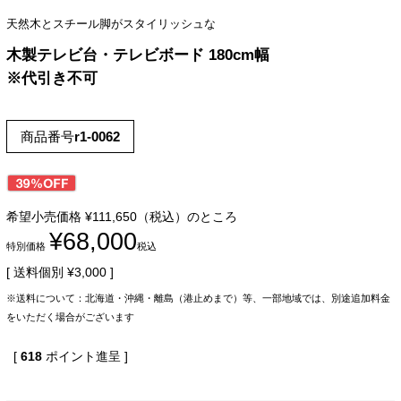
天然木とスチール脚がスタイリッシュな
木製テレビ台・テレビボード 180cm幅
※代引き不可
商品番号
r1-0062
希望小売価格
¥
111,650
（税込）のところ
¥
68,000
特別価格
税込
送料個別
¥
3,000
※送料について：北海道・沖縄・離島（港止めまで）等、一部地域では、別途追加料金
をいただく場合がございます
[
618
ポイント進呈 ]