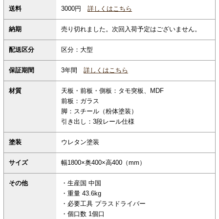
3000円
詳しくはこちら
送料
納期
売り切れました。次回入荷予定はございません。
配送区分
区分：大型
保証期間
3年間
詳しくはこちら
材質
天板・前板・側板：タモ突板、MDF
前板：ガラス
脚：スチール（粉体塗装）
引き出し：3段レール仕様
塗装
ウレタン塗装
サイズ
幅1800×奥400×高400（mm）
その他
・生産国 中国
・重量 43.6kg
・必要工具 プラスドライバー
・個口数 1個口