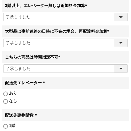
3階以上、エレベーター無しは追加料金加算
(
必
須
)
大型品は事前連絡の日時に不在の場合、再配達料金加算
(
必
須
)
こちらの商品は時間指定不可
(
必
須
)
配送先エレベーター
(
あり
必
なし
須
)
配送先建物階数
(
1階
必