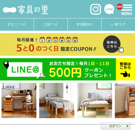
すのこﾍﾞｯﾄﾞ
二段ﾍﾞｯﾄﾞ
学習机ｾｯﾄ
い草ラグ