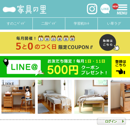
すのこﾍﾞｯﾄﾞ
二段ﾍﾞｯﾄﾞ
学習机ｾｯﾄ
い草ラグ