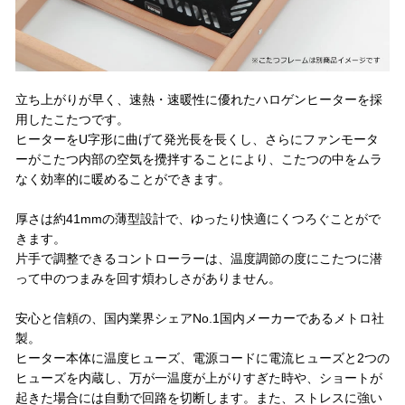
立ち上がりが早く、速熱・速暖性に優れたハロゲンヒーターを採
用したこたつです。
ヒーターをU字形に曲げて発光長を長くし、さらにファンモータ
ーがこたつ内部の空気を攪拌することにより、こたつの中をムラ
なく効率的に暖めることができます。
厚さは約41mmの薄型設計で、ゆったり快適にくつろぐことがで
きます。
片手で調整できるコントローラーは、温度調節の度にこたつに潜
って中のつまみを回す煩わしさがありません。
安心と信頼の、国内業界シェアNo.1国内メーカーであるメトロ社
製。
ヒーター本体に温度ヒューズ、電源コードに電流ヒューズと2つの
ヒューズを内蔵し、万が一温度が上がりすぎた時や、ショートが
起きた場合には自動で回路を切断します。また、ストレスに強い