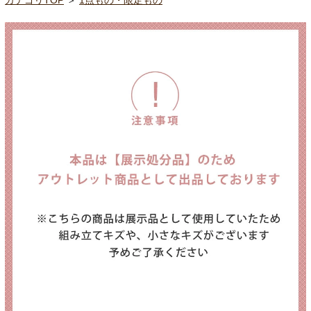
カテゴリTOP
＞
1点もの・限定もの