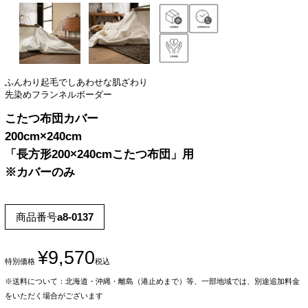
ふんわり起毛でしあわせな肌ざわり
先染めフランネルボーダー
こたつ布団カバー
200cm×240cm
「長方形200×240cmこたつ布団」用
※カバーのみ
商品番号
a8-0137
¥
9,570
特別価格
税込
※送料について：北海道・沖縄・離島（港止めまで）等、一部地域では、別途追加料金
をいただく場合がございます