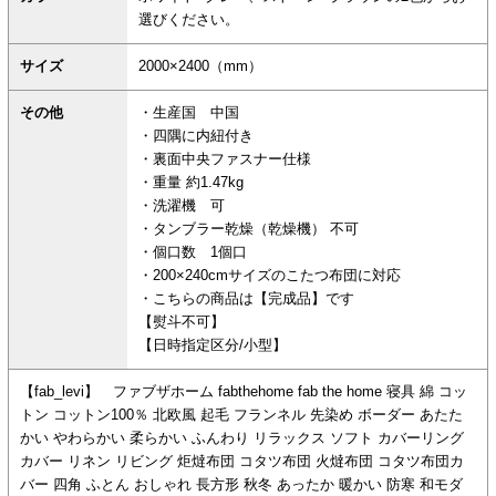
選びください。
サイズ
2000×2400（mm）
その他
・生産国 中国
・四隅に内紐付き
・裏面中央ファスナー仕様
・重量 約1.47kg
・洗濯機 可
・タンブラー乾燥（乾燥機） 不可
・個口数 1個口
・200×240cmサイズのこたつ布団に対応
・こちらの商品は【完成品】です
【熨斗不可】
【日時指定区分/小型】
【fab_levi】 ファブザホーム fabthehome fab the home 寝具 綿 コッ
トン コットン100％ 北欧風 起毛 フランネル 先染め ボーダー あたた
かい やわらかい 柔らかい ふんわり リラックス ソフト カバーリング
カバー リネン リビング 炬燵布団 コタツ布団 火燵布団 コタツ布団カ
バー 四角 ふとん おしゃれ 長方形 秋冬 あったか 暖かい 防寒 和モダ