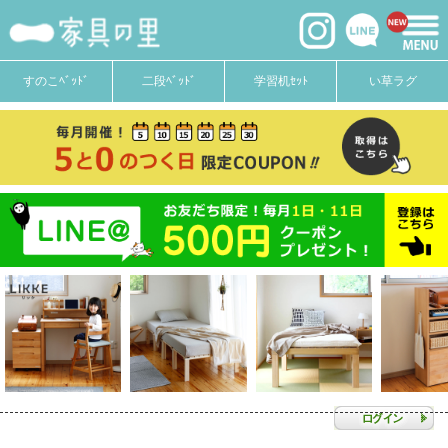
すのこﾍﾞｯﾄﾞ
二段ﾍﾞｯﾄﾞ
学習机ｾｯﾄ
い草ラグ