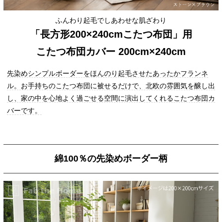
ふんわり起毛でしあわせな肌ざわり
「長方形200×240cmこたつ布団」用
こたつ布団カバー 200cm×240cm
先染めシンプルボーダーをほんのり起毛させたあったかフランネ
ル。お手持ちのこたつ布団に被せるだけで、北欧の雰囲気を醸し出
し、家の中を心地よく過ごせる空間に演出してくれるこたつ布団カ
バーです。
綿100％の先染めボーダー柄