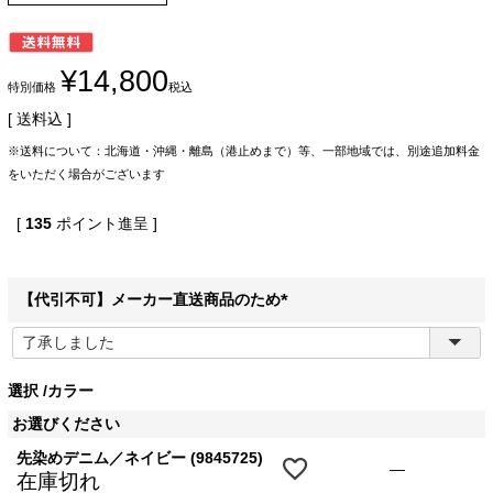
¥
14,800
特別価格
税込
送料込
※送料について：北海道・沖縄・離島（港止めまで）等、一部地域では、別途追加料金
をいただく場合がございます
[
135
ポイント進呈 ]
【代引不可】メーカー直送商品のため
(
必
須
選択
カラー
)
お選びください
先染めデニム／ネイビー (9845725)
—
在庫切れ