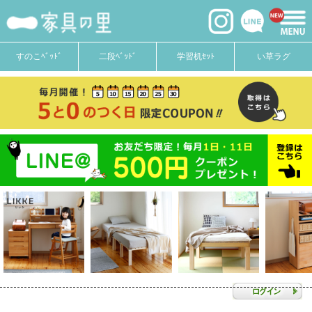
すのこﾍﾞｯﾄﾞ
二段ﾍﾞｯﾄﾞ
学習机ｾｯﾄ
い草ラグ