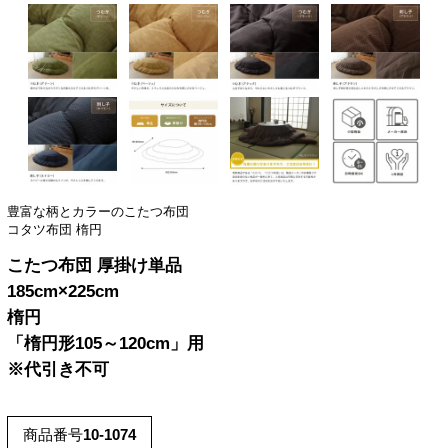
豊富な柄とカラーのこたつ布団
コタツ布団 楕円
こたつ布団 厚掛け単品
185cm×225cm
楕円
「楕円形105～120cm」用
※代引き不可
商品番号
10-1074