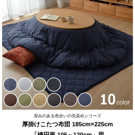
深みのある色合いの先染めシリーズ
厚掛けこたつ布団 185cm×225cm
「楕円形 105～120cm」用