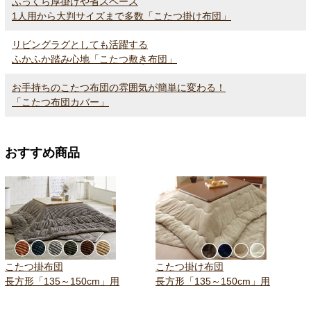
ふっくら厚掛けや省スペース
1人用から大判サイズまで多数「こたつ掛け布団」
リビングラグとしても活躍する
ふかふか踏み心地「こたつ敷き布団」
お手持ちのこたつ布団の雰囲気が簡単に変わる！
「こたつ布団カバー」
おすすめ商品
こたつ掛布団
こたつ掛け布団
長方形「135～150cm」用
長方形「135～150cm」用