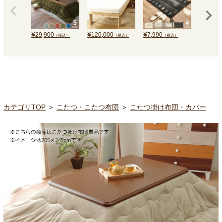
¥
¥
¥
¥
29,900
120,000
7,990
15,000
（税込）
（税込）
（税込）
カテゴリTOP
＞
こたつ・こたつ布団
＞
こたつ掛け布団・カバー