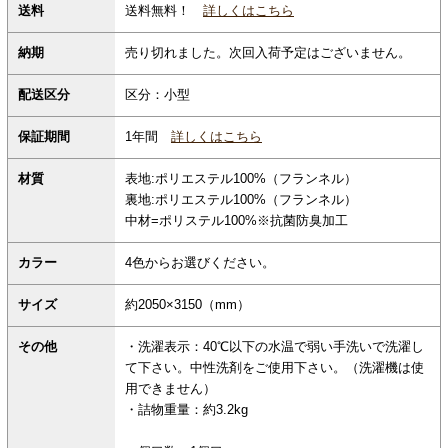
送料無料！
詳しくはこちら
送料
納期
売り切れました。次回入荷予定はございません。
配送区分
区分：小型
保証期間
1年間
詳しくはこちら
材質
表地:ポリエステル100%（フランネル）
裏地:ポリエステル100%（フランネル）
中材=ポリステル100%※抗菌防臭加工
カラー
4色からお選びください。
サイズ
約2050×3150（mm）
その他
・洗濯表示：40℃以下の水温で弱い手洗いで洗濯し
て下さい。中性洗剤をご使用下さい。（洗濯機は使
用できません）
・詰物重量：約3.2kg