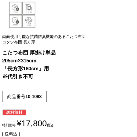
両面使用可能な抗菌防臭機能のあるこたつ布団
コタツ布団 長方形
こたつ布団 厚掛け単品
205cm×315cm
「長方形180cm」用
※代引き不可
商品番号
10-1083
¥
17,800
特別価格
税込
送料込