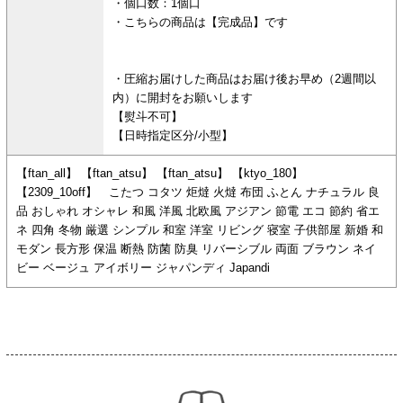
・個口数：1個口
・こちらの商品は【完成品】です
・圧縮お届けした商品はお届け後お早め（2週間以
内）に開封をお願いします
【熨斗不可】
【日時指定区分/小型】
【ftan_all】 【ftan_atsu】 【ftan_atsu】 【ktyo_180】
【2309_10off】 こたつ コタツ 炬燵 火燵 布団 ふとん ナチュラル 良
品 おしゃれ オシャレ 和風 洋風 北欧風 アジアン 節電 エコ 節約 省エ
ネ 四角 冬物 厳選 シンプル 和室 洋室 リビング 寝室 子供部屋 新婚 和
モダン 長方形 保温 断熱 防菌 防臭 リバーシブル 両面 ブラウン ネイ
ビー ベージュ アイボリー ジャパンディ Japandi