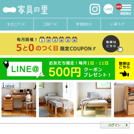
すのこﾍﾞｯﾄﾞ
二段ﾍﾞｯﾄﾞ
学習机ｾｯﾄ
い草ラグ