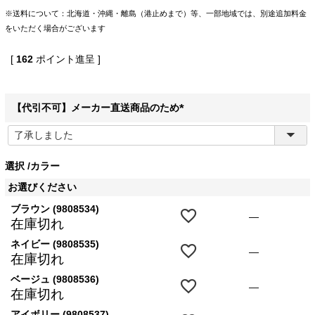
※送料について：北海道・沖縄・離島（港止めまで）等、一部地域では、別途追加料金
をいただく場合がございます
[
162
ポイント進呈 ]
【代引不可】メーカー直送商品のため
(
必
須
選択
カラー
)
お選びください
ブラウン (9808534)
—
在庫切れ
ネイビー (9808535)
—
在庫切れ
ベージュ (9808536)
—
在庫切れ
アイボリー (9808537)