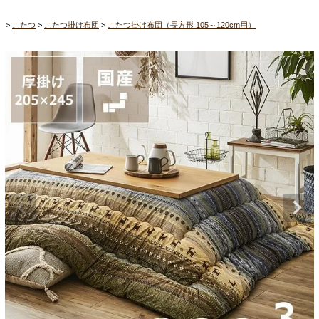
こたつ
こたつ掛け布団
こたつ掛け布団（長方形 105～120cm用）