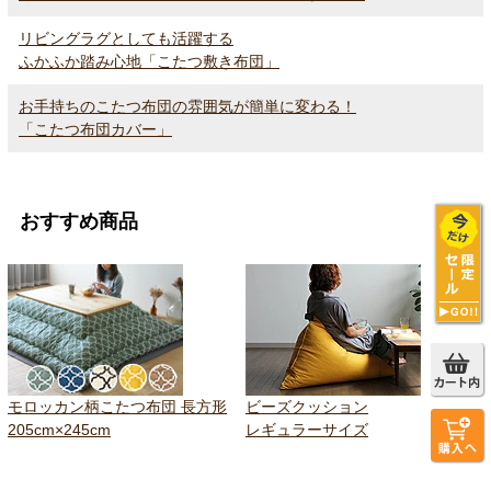
リビングラグとしても活躍する
ふかふか踏み心地「こたつ敷き布団」
お手持ちのこたつ布団の雰囲気が簡単に変わる！
「こたつ布団カバー」
おすすめ商品
モロッカン柄こたつ布団 長方形
ビーズクッション
205cm×245cm
レギュラーサイズ