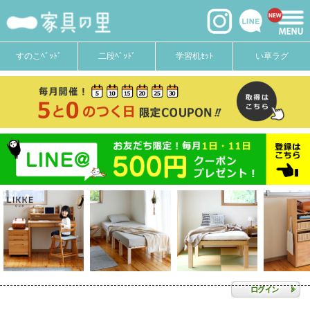
すのこﾍﾞｯﾄﾞ
二段ﾍﾞｯﾄﾞ
学習机ｾｯﾄ
い草ラグ