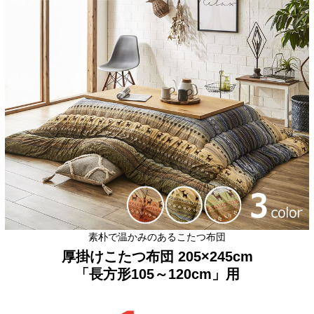
素朴で温かみのあるこたつ布団
厚掛けこたつ布団 205×245cm
「長方形105～120cm」用