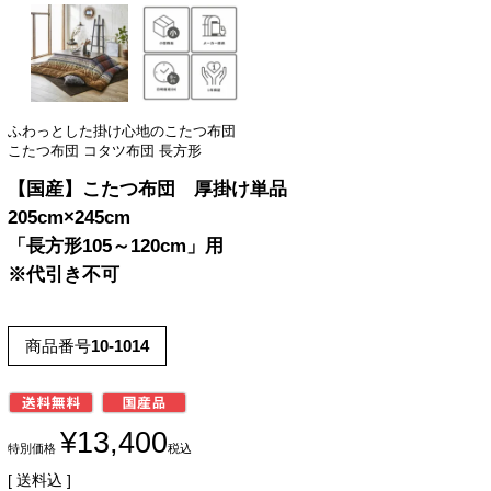
ふわっとした掛け心地のこたつ布団
こたつ布団 コタツ布団 長方形
【国産】こたつ布団 厚掛け単品
205cm×245cm
「長方形105～120cm」用
※代引き不可
商品番号
10-1014
¥
13,400
特別価格
税込
送料込