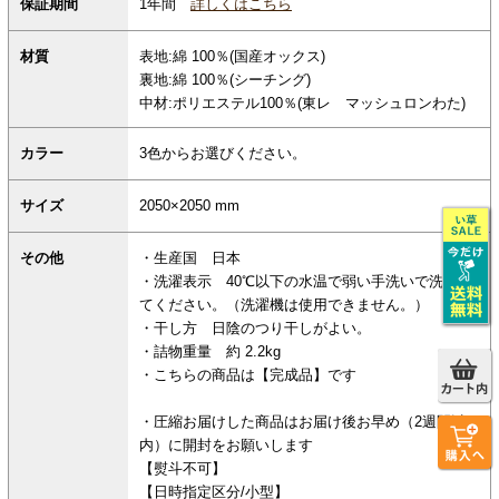
保証期間
1年間
詳しくはこちら
材質
表地:綿 100％(国産オックス)
裏地:綿 100％(シーチング)
中材:ポリエステル100％(東レ マッシュロンわた)
カラー
3色からお選びください。
サイズ
2050×2050 mm
その他
・生産国 日本
・洗濯表示 40℃以下の水温で弱い手洗いで洗濯し
てください。（洗濯機は使用できません。）
・干し方 日陰のつり干しがよい。
・詰物重量 約 2.2kg
・こちらの商品は【完成品】です
・圧縮お届けした商品はお届け後お早め（2週間以
内）に開封をお願いします
【熨斗不可】
【日時指定区分/小型】