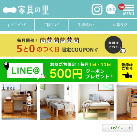
すのこﾍﾞｯﾄﾞ
二段ﾍﾞｯﾄﾞ
学習机ｾｯﾄ
い草ラグ