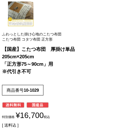
ふわっとした掛け心地のこたつ布団
こたつ布団 コタツ布団 正方形
【国産】こたつ布団 厚掛け単品
205cm×205cm
「正方形75～90cm」用
※代引き不可
商品番号
10-1029
¥
16,700
特別価格
税込
送料込