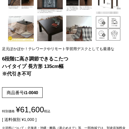
足元ぽかぽか！テレワークやリモート学習用デスクとしても最適な
6段階に高さ調節できるこたつ
ハイタイプ 長方形 135cm幅
※代引き不可
商品番号
i1-0040
¥
61,600
特別価格
税込
送料個別
¥
1,000
※送料について：北海道・沖縄・離島（港止めまで）等、一部地域では、別途追加料金