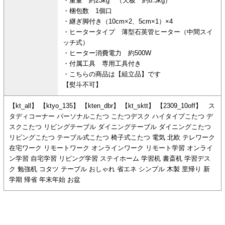
・重量 約23kg （天板 約8.3kg）
・梱包数 1個口
・継ぎ脚付き（10cm×2、5cm×1）×4
・ヒータータイプ 薄型石英管ヒーター（中間スイ
ッチ式）
・ヒーター消費電力 約500W
・付属工具 専用工具付き
・こちらの商品は【組立品】です
【熨斗不可】
【kt_all】 【ktyo_135】 【kten_dbr】 【kt_sktt】 【2309_10off】 ス
タディコーナー パーソナルこたつ こたつデスク ハイタイプこたつ デ
スクこたつ リビングテーブル ダイニングテーブル ダイニングこたつ
リビングこたつ テーブル式こたつ 椅子式こたつ 電気 北欧 テレワーク
在宅ワーク リモートワーク オンラインワーク リモート学習 オンライ
ン学習 自宅学習 リビング学習 ステイホーム 学習机 書斎机 学習デス
ク 勉強机 コタツ テーブル おしゃれ 省エネ シンプル 木製 里帰り 新
学期 帰省 年末年始 お盆