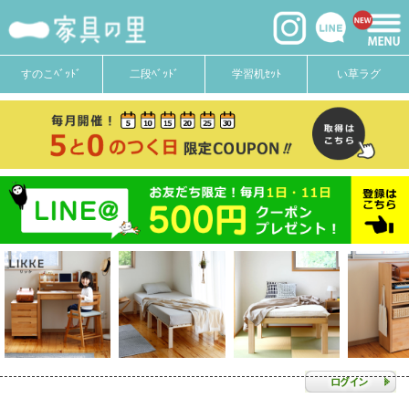
すのこﾍﾞｯﾄﾞ
二段ﾍﾞｯﾄﾞ
学習机ｾｯﾄ
い草ラグ