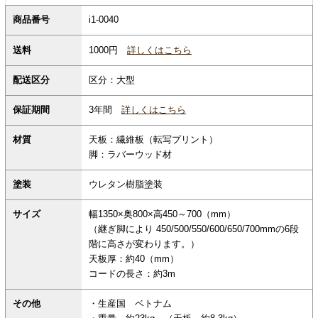
商品番号
i1-0040
1000円
詳しくはこちら
送料
配送区分
区分：大型
保証期間
3年間
詳しくはこちら
材質
天板：繊維板（転写プリント）
脚：ラバーウッド材
塗装
ウレタン樹脂塗装
サイズ
幅1350×奥800×高450～700（mm）
（継ぎ脚により 450/500/550/600/650/700mmの6段
階に高さが変わります。）
天板厚：約40（mm）
コードの長さ：約3m
その他
・生産国 ベトナム