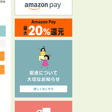
一部地
る
る