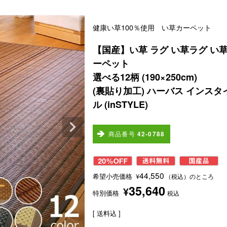
健康い草100％使用 い草カーペット
【国産】い草 ラグ い草ラグ い
ーペット
選べる12柄 (190×250cm)
(裏貼り加工) ハーバス インスタ
ル (inSTYLE)
商品番号
42-0788
44,550
希望小売価格
¥
（税込）のところ
35,640
¥
特別価格
税込
送料込