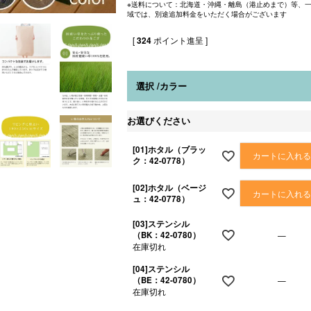
※送料について：北海道・沖縄・離島（港止めまで）等、
域では、別途追加料金をいただく場合がございます
[
324
ポイント進呈 ]
選択
カラー
お選びください
[01]ホタル（ブラッ
カートに入れ
ク：42-0778）
[02]ホタル（ベージ
カートに入れ
ュ：42-0778）
[03]ステンシル
（BK：42-0780）
—
在庫切れ
[04]ステンシル
（BE：42-0780）
—
在庫切れ