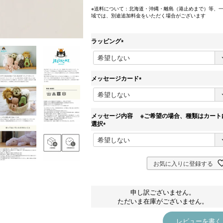
※送料について：北海道・沖縄・離島（港止めまで）等、
域では、別途追加料金をいただく場合がございます
ラッピング
(
必
須
)
メッセージカード
(
必
須
)
メッセージ内容 ※ご希望の場合、種類はカート
選択
(
必
須
)
お気に入りに登録する
申し訳ございません。
ただいま在庫がございません。
レビューを書く