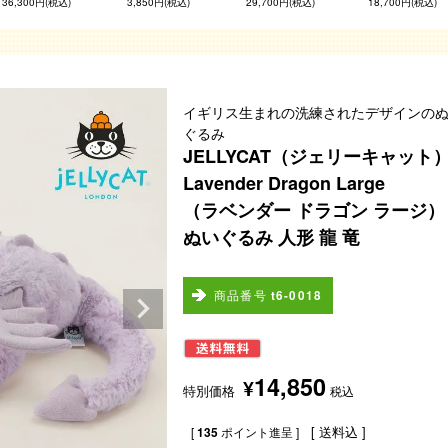
36,300円(税込)
3,850円(税込)
29,700円(税込)
18,700円(税込)
イギリス生まれの洗練されたデザインの
ぐるみ
JELLYCAT（ジェリーキャット
Lavender Dragon Large
（ラベンダー ドラゴン ラージ）
ぬいぐるみ 人形 龍 竜
商品番号
t6-0018
14,850
¥
特別価格
税込
送料込
[
135
ポイント進呈 ]