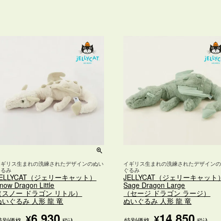
イギリス生まれの洗練されたデザインのぬい
イギリス生まれの洗練されたデザイン
ぐるみ
ぐるみ
JELLYCAT（ジェリーキャット）
JELLYCAT（ジェリーキャット
now Dragon Little
Sage Dragon Large
（スノー ドラゴン リトル）
（セージ ドラゴン ラージ）
ぬいぐるみ 人形 龍 竜
ぬいぐるみ 人形 龍 竜
6,930
14,850
¥
¥
特別価格
特別価格
税込
税込