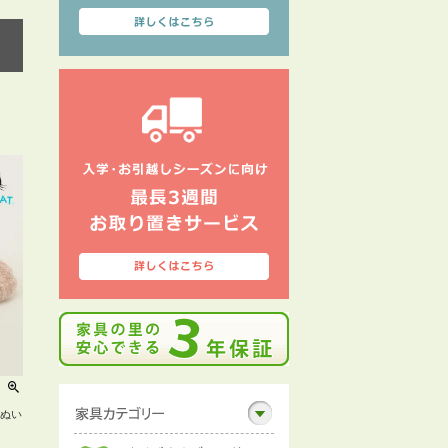
のぬい
）