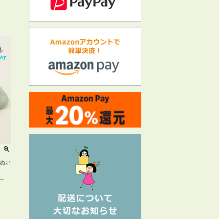
のぬい
）