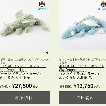
イギリス生まれの洗練されたデザインのぬい
イギリス生まれの洗練されたデザイン
ぐるみ
ぐるみ
JELLYCAT（ジェリーキャット）
JELLYCAT（ジェリーキャット)
age Dragon Huge
Sky Dragon Large
（セージ ドラゴン ヒュージ）
（スカイ ドラゴン ラージ）
ぬいぐるみ 人形 龍 竜
ぬいぐるみ 人形 龍 竜
27,500
13,750
¥
¥
特別価格
特別価格
税込
税込
在庫切れ
在庫切れ
購入ページを見る
購入ページを見る