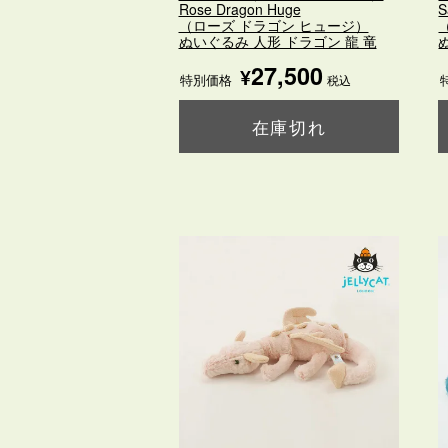
Rose Dragon Huge
S
（ローズ ドラゴン ヒュージ）
ぬいぐるみ 人形 ドラゴン 龍 竜
27,500
¥
特別価格
税込
在庫切れ
購入ページを見る