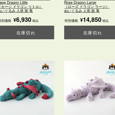
age Dragon Little
Rose Dragon Large
（セージ ドラゴン リトル）
（ローズ ドラゴン ラージ）
ぬいぐるみ 人形 龍 竜
ぬいぐるみ 人形 龍 竜
6,930
14,850
¥
¥
特別価格
特別価格
税込
税込
在庫切れ
在庫切れ
購入ページを見る
購入ページを見る