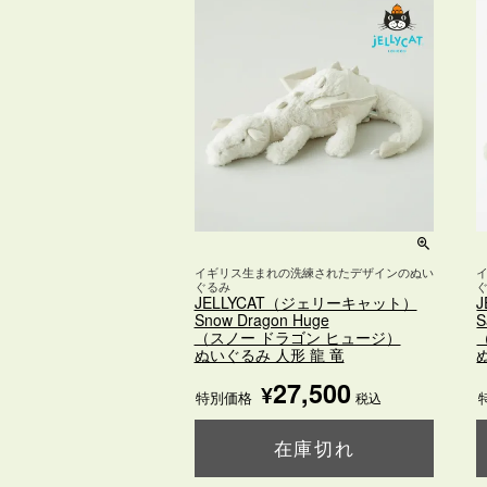
イギリス生まれの洗練されたデザインのぬい
ぐるみ
JELLYCAT（ジェリーキャット）
Snow Dragon Huge
S
（スノー ドラゴン ヒュージ）
ぬいぐるみ 人形 龍 竜
27,500
¥
特別価格
税込
在庫切れ
購入ページを見る