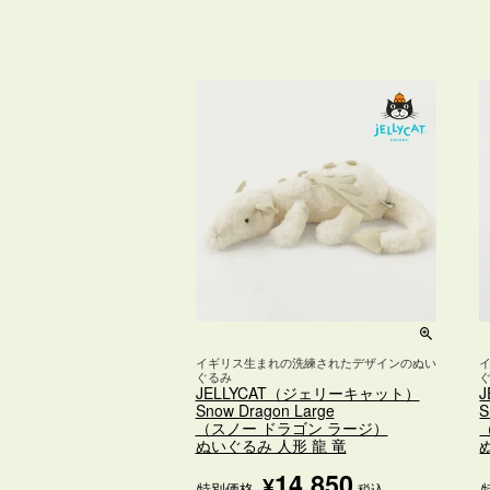
イギリス生まれの洗練されたデザインのぬい
ぐるみ
JELLYCAT（ジェリーキャット）
Snow Dragon Large
S
（スノー ドラゴン ラージ）
ぬいぐるみ 人形 龍 竜
14,850
¥
特別価格
税込