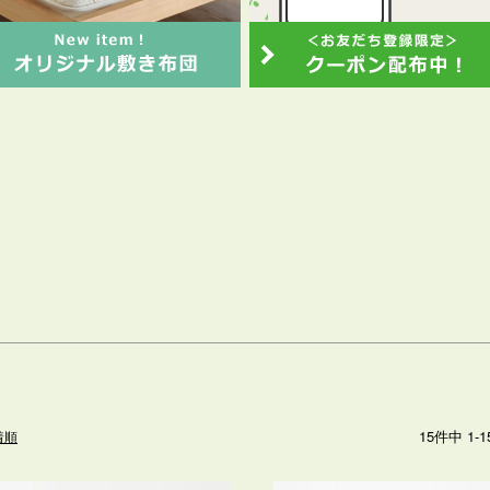
在庫なし商品
在庫なし商品を表示しない
商品番号
並び順
新着順
登録順
価格が安い順
価格が高い順
優先度順
キーワードヒット順
検索
15
件中
1
-
1
着順