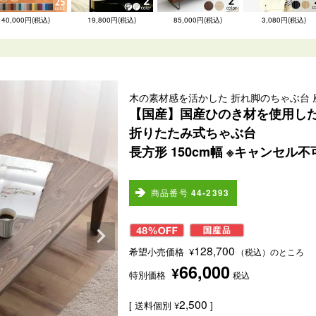
40,000円(税込)
19,800円(税込)
85,000円(税込)
3,080円(税込)
木の素材感を活かした 折れ脚のちゃぶ台 
【国産】国産ひのき材を使用し
折りたたみ式ちゃぶ台
長方形 150cm幅 ※キャンセル不
商品番号
44-2393
128,700
希望小売価格
¥
（税込）のところ
66,000
¥
特別価格
税込
2,500
送料個別
¥