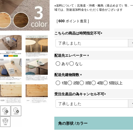
※送料について：北海道・沖縄・離島（港止めまで）等、
域では、別途追加料金をいただく場合がございます
[
600
ポイント進呈 ]
こちらの商品は時間指定不可
(
必
須
)
配送先エレベーター
(
あり
なし
必
須
配送先建物階数
)
(
1階
2階
3階
4階
5階以上
必
須
受注生産品の為キャンセル不可
)
(
必
須
)
角の形状
カラー